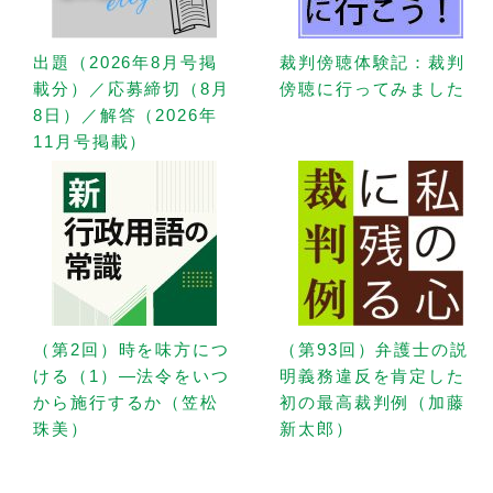
出題（2026年8月号掲
裁判傍聴体験記：裁判
載分）／応募締切（8月
傍聴に行ってみました
8日）／解答（2026年
11月号掲載）
（第2回）時を味方につ
（第93回）弁護士の説
ける（1）—法令をいつ
明義務違反を肯定した
から施行するか（笠松
初の最高裁判例（加藤
珠美）
新太郎）