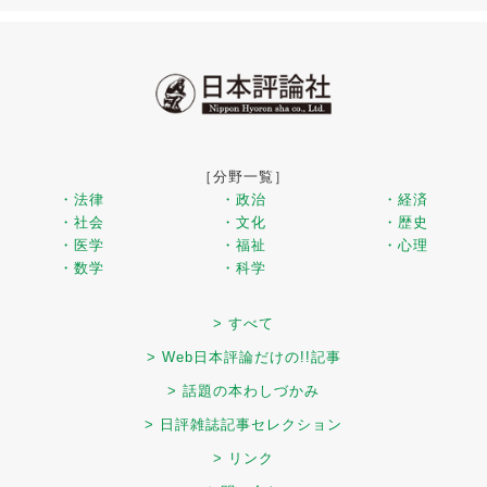
［分野一覧］
・法律
・政治
・経済
・社会
・文化
・歴史
・医学
・福祉
・心理
・数学
・科学
> すべて
> Web日本評論だけの!!記事
> 話題の本わしづかみ
> 日評雑誌記事セレクション
> リンク