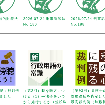
1 知的財産法
2026.07.24 刑事訴訟法
2026.07.24 刑
No.189
No.188
記：裁判傍
（第2回）時を味方につ
（第93回）弁護士
ました
ける（1）—法令をいつ
義務違反を肯定し
から施行するか（笠松珠
最高裁判例（加藤