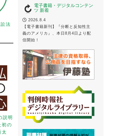
電子書籍・デジタルコンテン
ツ 新着
2026.8.4
事訴訟法
【電子書籍新刊】『分断と反知性主
義のアメリカ』、本日8月4日より配
信開始！
の説明
た初の
新太