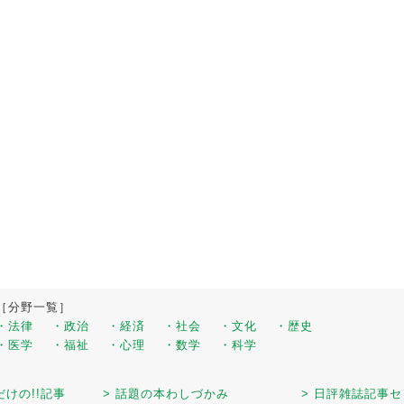
［分野一覧］
・法律
・政治
・経済
・社会
・文化
・歴史
・医学
・福祉
・心理
・数学
・科学
だけの!!記事
> 話題の本わしづかみ
> 日評雑誌記事