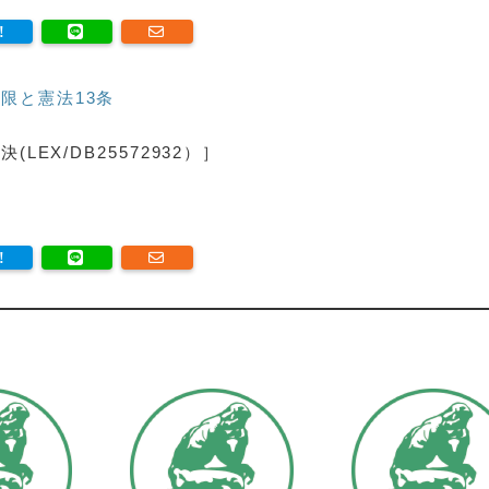
限と憲法13条
EX/DB25572932）］