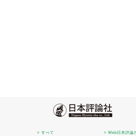
> すべて
> Web日本評論