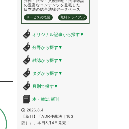
判例・法令・文献情報・法律雑誌
の豊富なコンテンツを登載した
日本法の総合法律データベース
サービスの概要
無料トライアル
オリジナル記事から探す
▼
分野から探す
▼
雑誌から探す
▼
タグから探す
▼
月別で探す
▼
本・雑誌 新刊
2026.8.4
【新刊】『ADR仲裁法［第３
版］』、本日8月4日発売！