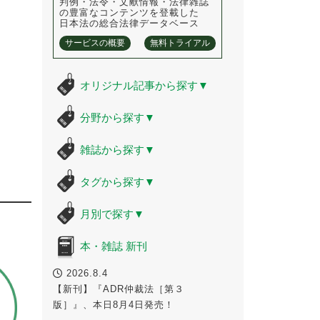
判例・法令・文献情報・法律雑誌
の豊富なコンテンツを登載した
日本法の総合法律データベース
サービスの概要
無料トライアル
オリジナル記事から探す
▼
分野から探す
▼
雑誌から探す
▼
タグから探す
▼
月別で探す
▼
本・雑誌 新刊
2026.8.4
【新刊】『ADR仲裁法［第３
版］』、本日8月4日発売！