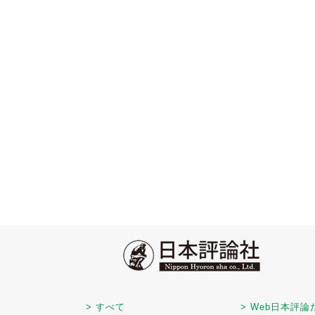
> すべて
> Web日本評論