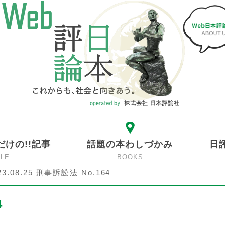
だけの!!記事
話題の本わしづかみ
日
CLE
BOOKS
23.08.25 刑事訴訟法 No.164
4