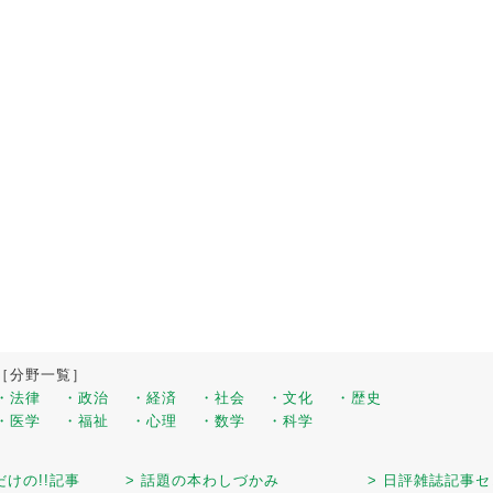
［分野一覧］
・法律
・政治
・経済
・社会
・文化
・歴史
・医学
・福祉
・心理
・数学
・科学
だけの!!記事
> 話題の本わしづかみ
> 日評雑誌記事