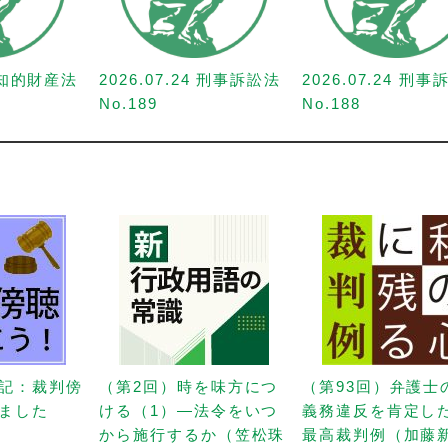
1 知的財産法
2026.07.24 刑事訴訟法
2026.07.24 刑
No.189
No.188
記：裁判傍
（第2回）時を味方につ
（第93回）弁護士
ました
ける（1）—法令をいつ
義務違反を肯定し
から施行するか（笠松珠
最高裁判例（加藤