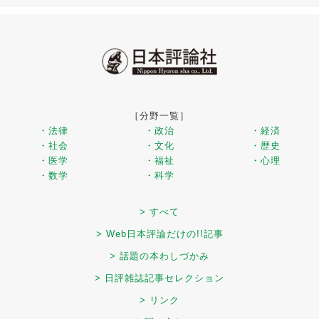
［分野一覧］
・法律
・政治
・経済
・社会
・文化
・歴史
・医学
・福祉
・心理
・数学
・科学
> すべて
> Web日本評論だけの!!記事
> 話題の本わしづかみ
> 日評雑誌記事セレクション
> リンク