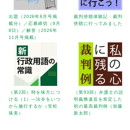
出題（2026年8月号掲
裁判傍聴体験記：裁判
載分）／応募締切（8月
傍聴に行ってみました
8日）／解答（2026年
11月号掲載）
（第2回）時を味方につ
（第93回）弁護士の説
ける（1）—法令をいつ
明義務違反を肯定した
から施行するか（笠松
初の最高裁判例（加藤
珠美）
新太郎）