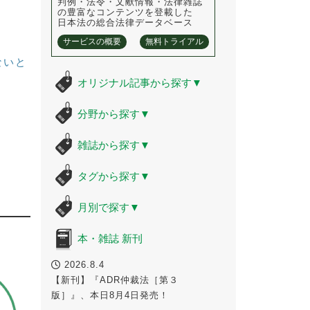
判例・法令・文献情報・法律雑誌
の豊富なコンテンツを登載した
日本法の総合法律データベース
サービスの概要
無料トライアル
ないと
オリジナル記事から探す
▼
分野から探す
▼
雑誌から探す
▼
タグから探す
▼
月別で探す
▼
本・雑誌 新刊
2026.8.4
【新刊】『ADR仲裁法［第３
版］』、本日8月4日発売！