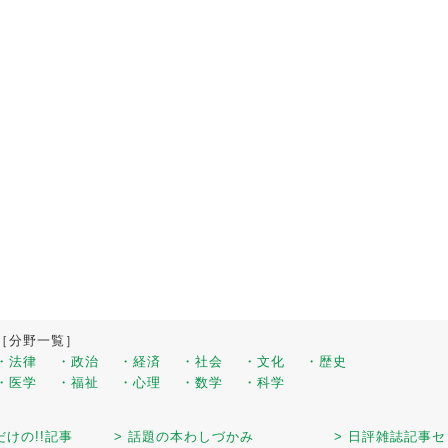
［分野一覧］
・法律
・政治
・経済
・社会
・文化
・歴史
・医学
・福祉
・心理
・数学
・科学
だけの!!記事
> 話題の本わしづかみ
> 日評雑誌記事