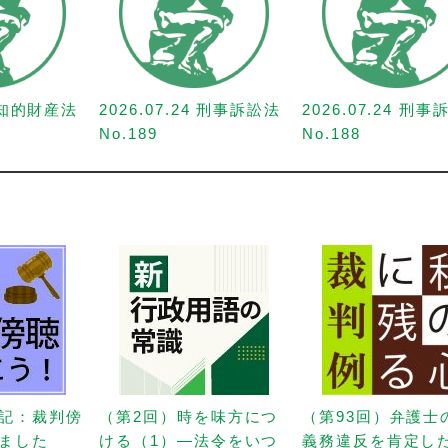
1 知的財産法
2026.07.24 刑事訴訟法
2026.07.24 刑
No.189
No.188
記：裁判傍
（第2回）時を味方につ
（第93回）弁護士
ました
ける（1）—法令をいつ
義務違反を肯定し