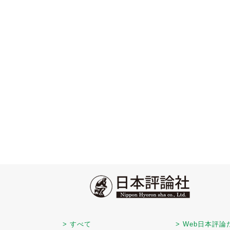
> すべて
> Web日本評論