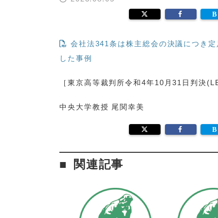
会社法341条は株主総会の決議につき
した事例
［東京高等裁判所令和4年10月31日判決(LEX/
中央大学教授 尾関幸美
関連記事