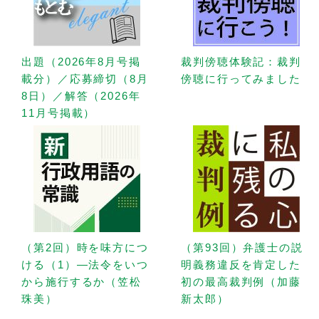
出題（2026年8月号掲
裁判傍聴体験記：裁判
載分）／応募締切（8月
傍聴に行ってみました
8日）／解答（2026年
11月号掲載）
（第2回）時を味方につ
（第93回）弁護士の説
ける（1）—法令をいつ
明義務違反を肯定した
から施行するか（笠松
初の最高裁判例（加藤
珠美）
新太郎）