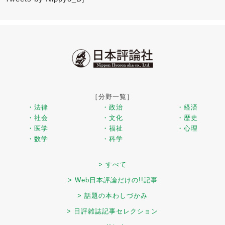
［分野一覧］
・法律
・政治
・経済
・社会
・文化
・歴史
・医学
・福祉
・心理
・数学
・科学
> すべて
> Web日本評論だけの!!記事
> 話題の本わしづかみ
> 日評雑誌記事セレクション