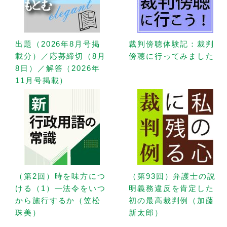
出題（2026年8月号掲
裁判傍聴体験記：裁判
載分）／応募締切（8月
傍聴に行ってみました
8日）／解答（2026年
11月号掲載）
（第2回）時を味方につ
（第93回）弁護士の説
ける（1）—法令をいつ
明義務違反を肯定した
から施行するか（笠松
初の最高裁判例（加藤
珠美）
新太郎）