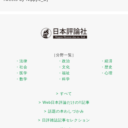
［分野一覧］
・法律
・政治
・経済
・社会
・文化
・歴史
・医学
・福祉
・心理
・数学
・科学
> すべて
> Web日本評論だけの!!記事
> 話題の本わしづかみ
> 日評雑誌記事セレクション