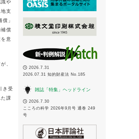
認識や
民地支
補償」
的補償
置を意
すが、
2026.7.31
2026.07.31 知的財産法 No.185
引き受
雑誌「特集」ヘッドライン
れた課
2026.7.30
こころの科学 2026年9月号 通巻 249
号