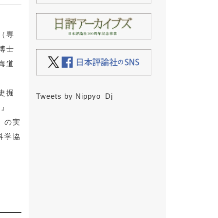
（専
博士
海道
史掘
Tweets by Nippyo_Dj
内
』
」の実
科学協