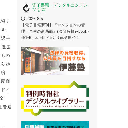
電子書籍・デジタルコンテン
ツ 新着
2026.8.5
統領テ
【電子書籍新刊】『マンションの管
ャル
理・再生の新局面』(法律時報e-book)
他1冊、本日8／5より配信開始！
「過去
、過去
たもの
あらゆ
（賠
制度面
、ドイ
金
牲者追