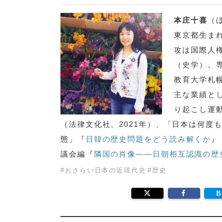
本庄十喜
（
東京都生ま
攻は国際人
（史学）。
教育大学札
主な業績と
り起こし運
（法律文化社、2021年）、「日本は何
態」『
日韓の歴史問題をどう読み解くか
』
議会編『
隣国の肖像――日朝相互認識の歴
#
おさらい日本の近現代史
#
歴史