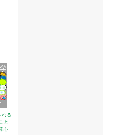
られる
こと
尊心