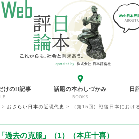
だけの!!記事
話題の本わしづかみ
日
CLE
BOOKS
>
おさらい日本の近現代史
>
（第15回）戦後日本におけ
「過去の克服」（1）（本庄十喜）