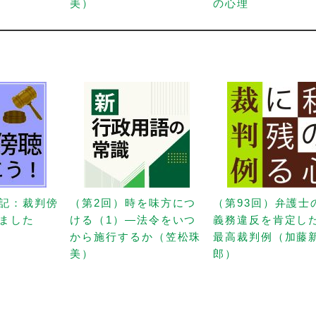
美）
の心理
記：裁判傍
（第2回）時を味方につ
（第93回）弁護士
ました
ける（1）—法令をいつ
義務違反を肯定し
から施行するか（笠松珠
最高裁判例（加藤
美）
郎）