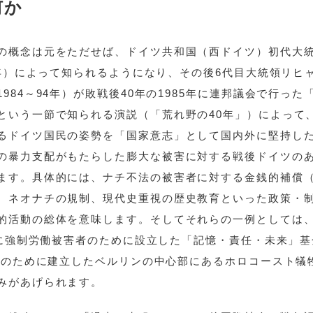
何か
の概念は元をただせば、ドイツ共和国（西ドイツ）初代大
9年）によって知られるようになり、その後6代目大統領リヒ
84～94年）が敗戦後40年の1985年に連邦議会で行った
という一節で知られる演説（「荒れ野の40年」）によって
るドイツ国民の姿勢を「国家意志」として国内外に堅持し
の暴力支配がもたらした膨大な被害に対する戦後ドイツの
ます。具体的には、ナチ不法の被害者に対する金銭的補償
、ネオナチの規制、現代史重視の歴史教育といった政策・
的活動の総体を意味します。そしてそれらの一例としては
もに強制労働被害者のために設立した「記憶・責任・未来」基
継承のために建立したベルリンの中心部にあるホロコースト犠
みがあげられます。