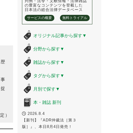
判例・法令・文献情報・法律雑誌
の豊富なコンテンツを登載した
日本法の総合法律データベース
サービスの概要
無料トライアル
オリジナル記事から探す
▼
分野から探す
▼
な歴
雑誌から探す
▼
タグから探す
▼
な事
に捉
月別で探す
▼
本・雑誌 新刊
2026.8.4
定）
【新刊】『ADR仲裁法［第３
版］』、本日8月4日発売！