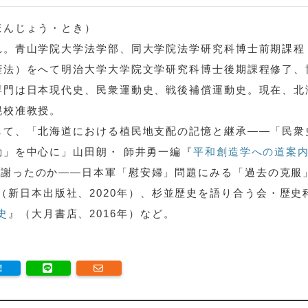
ほんじょう・とき）
れ。青山学院大学法学部、同大学院法学研究科博士前期課程
権法）をへて明治大学大学院文学研究科博士後期課程修了、
専門は日本現代史、民衆運動史、戦後補償運動史。現在、北
幌校准教授。
して、「北海道における植民地支配の記憶と継承――「民衆
動」を中心に」山田朗・ 師井勇一編『
平和創造学への道案
度も謝ったのか――日本軍「慰安婦」問題にみる「過去の克服
（新日本出版社、2020年）、杉並歴史を語り合う会・歴史
史
』（大月書店、2016年）など。