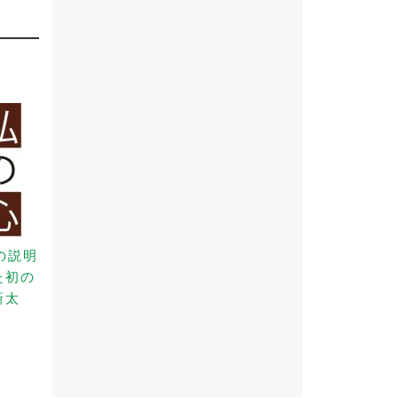
の説明
た初の
新太