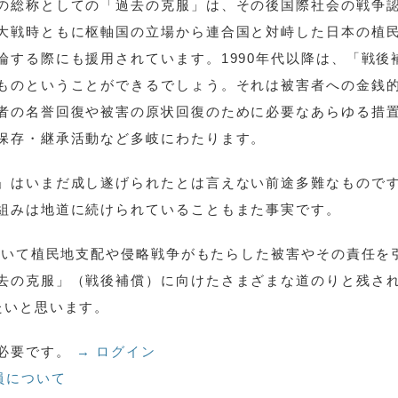
の総称としての「過去の克服」は、その後国際社会の戦争
大戦時ともに枢軸国の立場から連合国と対峙した日本の植
論する際にも援用されています。1990年代以降は、「戦後
ものということができるでしょう。それは被害者への金銭
者の名誉回復や被害の原状回復のために必要なあらゆる措
保存・継承活動など多岐にわたります。
」はいまだ成し遂げられたとは言えない前途多難なもので
組みは地道に続けられていることもまた事実です。
において植民地支配や侵略戦争がもたらした被害やその責任を
去の克服」（戦後補償）に向けたさまざまな道のりと残さ
たいと思います。
必要です。
→ ログイン
員について