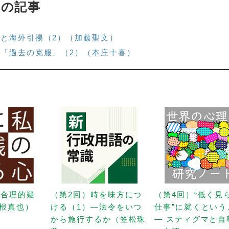
 の記事
壊と海外引揚（2）（加藤聖文）
る「過去の克服」（2）（本庄十喜）
「合理的疑
（第2回）時を味方につ
（第4回）“低く見
根真也）
ける（1）—法令をいつ
仕事”に就くという
から施行するか（笠松珠
— スティグマと自