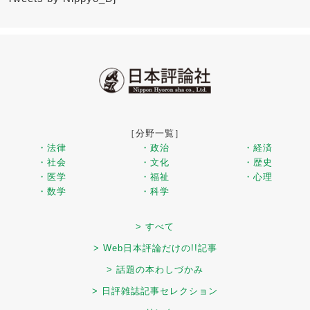
［分野一覧］
・法律
・政治
・経済
・社会
・文化
・歴史
・医学
・福祉
・心理
・数学
・科学
> すべて
> Web日本評論だけの!!記事
> 話題の本わしづかみ
> 日評雑誌記事セレクション