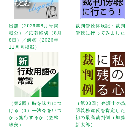
出題（2026年8月号掲
裁判傍聴体験記：裁判
載分）／応募締切（8月
傍聴に行ってみました
8日）／解答（2026年
11月号掲載）
（第2回）時を味方につ
（第93回）弁護士の説
ける（1）—法令をいつ
明義務違反を肯定した
から施行するか（笠松
初の最高裁判例（加藤
珠美）
新太郎）