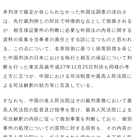
本判決で鑑定が命じられなかった外国法調査の淡白さ
は、先行裁判例との対比で特徴的な点として指摘される
が、相互保証要件の判断に必要な外国法の内容に関する
資料の収集を当事者の責任とする説に立つものと思われ
る。この点について、名誉毀損に基づく損害賠償を命じ
た中国判決の日本における執行と相互の保証について判
断を行った東京高裁平成27年11月25日判決も同様の考
え方に立つが、中国における司法制度や最高人民法院に
よる司法解釈の効力等に言及している。
すなわち、中国の各人民法院はその裁判業務において最
高人民法院の監督及び指導を受け、最高人民法院による
司法解釈の内容に従って個別事案を判断しており、個別
事件の処理についての質問に対する回答も、その内容が