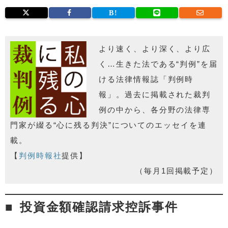
より速く、より深く、より広
く…生きた法である“判例”を届
ける法律情報誌「判例時
報」。過去に掲載された裁判
例の中から、各分野の法律専
門家が綴る“心に残る判決”についてのエッセイを連
載。
【
判例時報社
提供】
（毎月1回掲載予定）
投資金額確認請求控訴事件