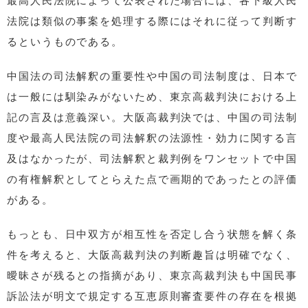
最高人民法院によって公表された場合には、各下級人民
法院は類似の事案を処理する際にはそれに従って判断す
るというものである。
中国法の司法解釈の重要性や中国の司法制度は、日本で
は一般には馴染みがないため、東京高裁判決における上
記の言及は意義深い。大阪高裁判決では、中国の司法制
度や最高人民法院の司法解釈の法源性・効力に関する言
及はなかったが、司法解釈と裁判例をワンセットで中国
の有権解釈としてとらえた点で画期的であったとの評価
がある。
もっとも、日中双方が相互性を否定し合う状態を解く条
件を考えると、大阪高裁判決の判断趣旨は明確でなく、
曖昧さが残るとの指摘があり、東京高裁判決も中国民事
訴訟法が明文で規定する互恵原則審査要件の存在を根拠