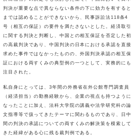
判決が重要な点で異ならない条件の下に効力を有すると
までは認めることができないから、民事訴訟法118条4
号（相互の保証）の要件を満たさないとした。経済取引
に関する判決と判断し、中国との相互保証を否定した初
の高裁判決であり、中国判決の日本における承認を直接
求めた事件ではなかったものの、外国判決承認の相互保
証における両すくみの典型例の一つとして、実務的にも
注目された。
私自身にとっては、3年間の外務省在外公館専門調査員
（経済担当）の勤務経験から、企業の視点も持つように
なったことに加え、法科大学院の講義や法学研究科の論
文指導等で扱ってきたテーマに関わるものであり、日中
間の判決の承認についての両すくみの解決策を模索して
きた経緯がある心に残る裁判例である。