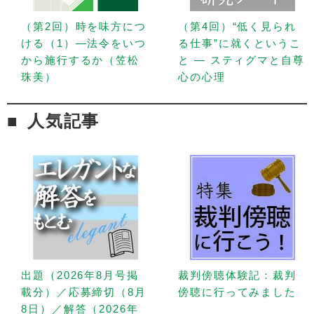
（第2回）時を味方につ
（第4回）“低く見られ
ける（1）—法令をいつ
る仕事”に就くというこ
から施行するか（笠松
と — スティグマと自尊
珠美）
心の心理
人気記事
出題（2026年8月号掲
裁判傍聴体験記：裁判
載分）／応募締切（8月
傍聴に行ってみました
8日）／解答（2026年