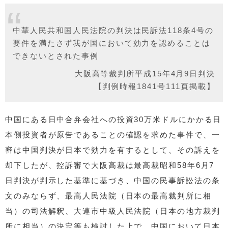
中華人民共和国人民法院の判決は民訴法118条4号の
要件を満たさず我が国において効力を認めることは
できないとされた事例
大阪高等裁判所平成15年4月9日判決
【判例時報1841号111頁掲載】
中国にある日中合弁会社への投資30万米ドルにかかる日
本側投資者が原告であることの確認を求めた事件で、一
審は中国判決が日本で効力を有するとして、その訴えを
却下したが、控訴審で大阪高裁は最高裁昭和58年6月7
日判決が判示した基準に基づき、中国の民事訴訟法の条
文のみならず、最高人民法院（日本の最高裁判所に相
当）の司法解釈、大連市中級人民法院（日本の地方裁判
所に相当）の決定等も検討した上で、中国において日本