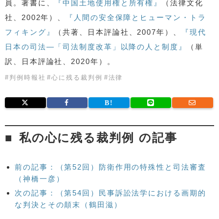
員。著書に、
『中国土地使用権と所有権』
（法律文化
社、2002年）、
『人間の安全保障とヒューマン・トラ
フィキング』
（共著、日本評論社、2007年）、
『現代
日本の司法―「司法制度改革」以降の人と制度』
（単
訳、日本評論社、2020年）。
#
判例時報社
#
心に残る裁判例
#
法律
私の心に残る裁判例 の記事
前の記事：（第52回）防衛作用の特殊性と司法審査
（神橋一彦）
次の記事：（第54回）民事訴訟法学における画期的
な判決とその顛末（鶴田滋）