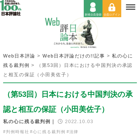
Web日本評論
>
Web日本評論だけの!!記事
>
私の心に
残る裁判例
>
（第53回）日本における中国判決の承認
と相互の保証（小田美佐子）
（第53回）日本における中国判決の承
認と相互の保証（小田美佐子）
私の心に残る裁判例｜
2022.10.03
#
判例時報社
#
心に残る裁判例
#
法律