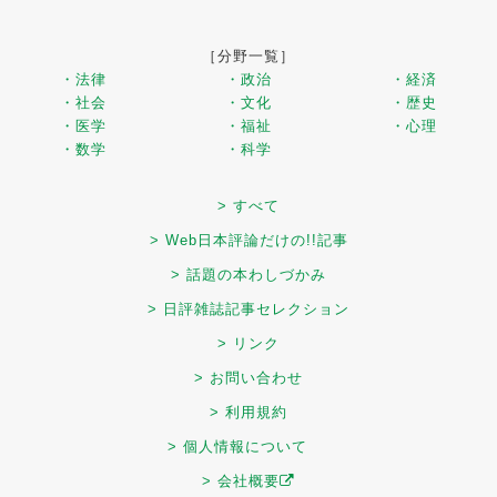
［分野一覧］
・法律
・政治
・経済
・社会
・文化
・歴史
・医学
・福祉
・心理
・数学
・科学
> すべて
> Web日本評論だけの!!記事
> 話題の本わしづかみ
> 日評雑誌記事セレクション
> リンク
> お問い合わせ
> 利用規約
> 個人情報について
> 会社概要