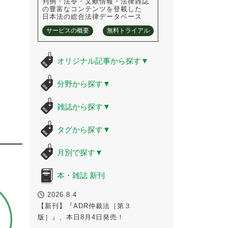
判例・法令・文献情報・法律雑誌
の豊富なコンテンツを登載した
日本法の総合法律データベース
サービスの概要
無料トライアル
オリジナル記事から探す
▼
分野から探す
▼
雑誌から探す
▼
タグから探す
▼
月別で探す
▼
本・雑誌 新刊
2026.8.4
【新刊】『ADR仲裁法［第３
版］』、本日8月4日発売！