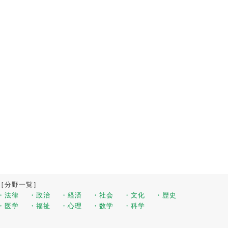
［分野一覧］
・法律
・政治
・経済
・社会
・文化
・歴史
・医学
・福祉
・心理
・数学
・科学