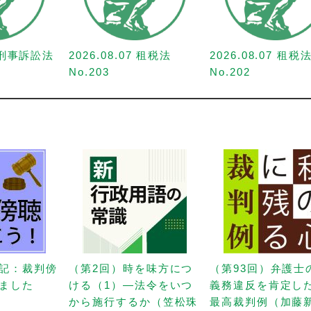
7 刑事訴訟法
2026.08.07 租税法
2026.08.07 租税
No.203
No.202
記：裁判傍
（第2回）時を味方につ
（第93回）弁護士
ました
ける（1）—法令をいつ
義務違反を肯定し
から施行するか（笠松珠
最高裁判例（加藤