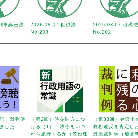
7 刑事訴訟法
2026.08.07 租税法
2026.08.07 租税
No.203
No.202
記：裁判傍
（第2回）時を味方につ
（第93回）弁護士
ました
ける（1）—法令をいつ
義務違反を肯定し
から施行するか（笠松珠
最高裁判例（加藤