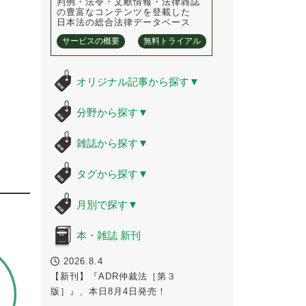
判例・法令・文献情報・法律雑誌
の豊富なコンテンツを登載した
日本法の総合法律データベース
サービスの概要
無料トライアル
オリジナル記事から探す
▼
分野から探す
▼
雑誌から探す
▼
タグから探す
▼
月別で探す
▼
本・雑誌 新刊
2026.8.4
【新刊】『ADR仲裁法［第３
版］』、本日8月4日発売！