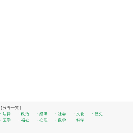
［分野一覧］
・法律
・政治
・経済
・社会
・文化
・歴史
・医学
・福祉
・心理
・数学
・科学