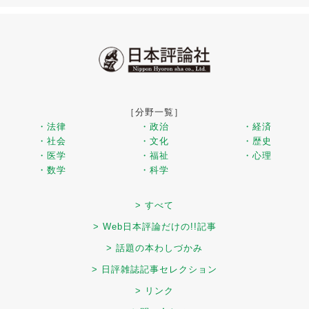
［分野一覧］
・法律
・政治
・経済
・社会
・文化
・歴史
・医学
・福祉
・心理
・数学
・科学
> すべて
> Web日本評論だけの!!記事
> 話題の本わしづかみ
> 日評雑誌記事セレクション
> リンク