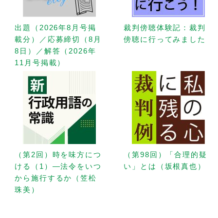
出題（2026年8月号掲
裁判傍聴体験記：裁判
載分）／応募締切（8月
傍聴に行ってみました
8日）／解答（2026年
11月号掲載）
（第2回）時を味方につ
（第98回）「合理的疑
ける（1）—法令をいつ
い」とは（坂根真也）
から施行するか（笠松
珠美）