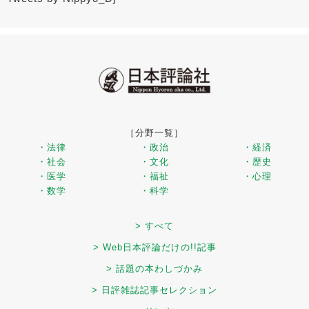
［分野一覧］
・法律
・政治
・経済
・社会
・文化
・歴史
・医学
・福祉
・心理
・数学
・科学
> すべて
> Web日本評論だけの!!記事
> 話題の本わしづかみ
> 日評雑誌記事セレクション