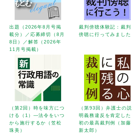
出題（2026年8月号掲
裁判傍聴体験記：裁判
載分）／応募締切（8月
傍聴に行ってみました
8日）／解答（2026年
11月号掲載）
（第2回）時を味方につ
（第93回）弁護士の説
ける（1）—法令をいつ
明義務違反を肯定した
から施行するか（笠松
初の最高裁判例（加藤
珠美）
新太郎）