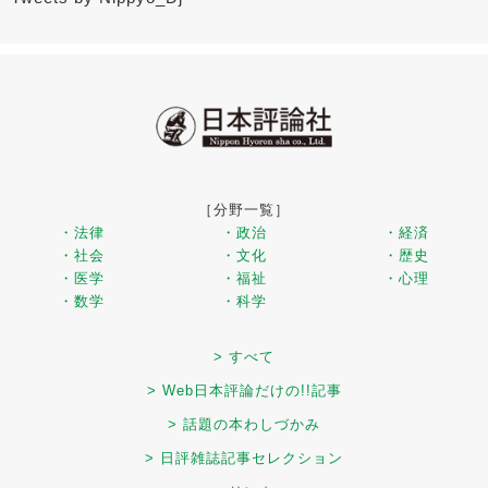
［分野一覧］
・法律
・政治
・経済
・社会
・文化
・歴史
・医学
・福祉
・心理
・数学
・科学
> すべて
> Web日本評論だけの!!記事
> 話題の本わしづかみ
> 日評雑誌記事セレクション