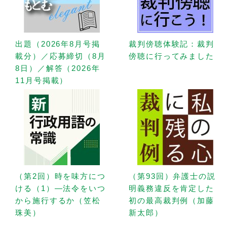
出題（2026年8月号掲
裁判傍聴体験記：裁判
載分）／応募締切（8月
傍聴に行ってみました
8日）／解答（2026年
11月号掲載）
（第2回）時を味方につ
（第93回）弁護士の説
ける（1）—法令をいつ
明義務違反を肯定した
から施行するか（笠松
初の最高裁判例（加藤
珠美）
新太郎）