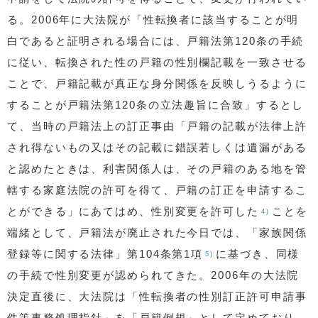
る。2006年に大法院が「性転換者に該当することが明
白であると証明される場合には、戸籍法第120条の手続
に従い、転換された性の戸籍の性別欄記載を一致させる
ことで、戸籍記載が真正な身分関係を反映しうるように
することが戸籍法第120条の立法趣旨に合致」するとし
て、当時の戸籍法上の訂正事由「戸籍の記載が法律上許
され得ないもの又はその記載に錯誤若しくは遺漏がある
と認めたときは、利害関係人は、その戸籍のある地を管
轄する家庭法院の許可を得て、戸籍の訂正を申請するこ
とができる」にあてはめ、性別変更を許可した
ことを
4)
端緒として、戸籍法が廃止された今日では、「家族関係
登録等に関する法律」第104条第1項
に基づき、同様
5)
の手続で性別変更が認められてきた。2006年の大法院
決定直後に、大法院は「性転換者の性別訂正許可申請事
件等事務処理指針」を「戸籍例規」として定めており、