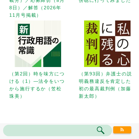
載分）／応募締切（8月
傍聴に行ってみました
8日）／解答（2026年
11月号掲載）
（第2回）時を味方につ
（第93回）弁護士の説
ける（1）—法令をいつ
明義務違反を肯定した
から施行するか（笠松
初の最高裁判例（加藤
珠美）
新太郎）