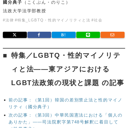
國分典子
（こくぶん・のりこ）
法政大学法学部教授
#
法律
#
特集_LGBTQ・性的マイノリティと法
#
社会
特集／LGBTQ・性的マイノリテ
ィと法——東アジアにおける
LGBT法政策の現状と課題 の記事
前の記事：（第1回）韓国の差別禁止法と性的マイノ
リティ（國分典子）
次の記事：（第3回）中華民国憲法における「個人の
ありかた」――司法院釈字第748号解釈に着目して