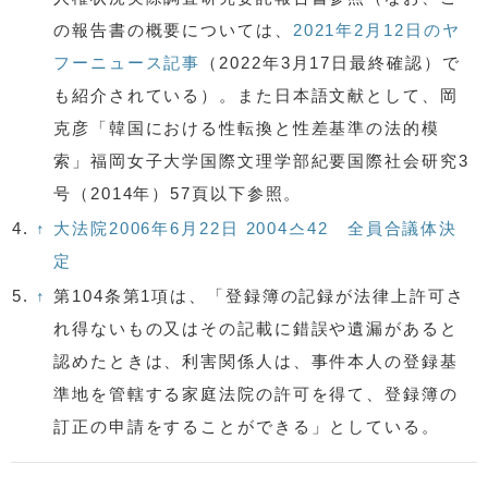
の報告書の概要については、
2021年2月12日のヤ
フーニュース記事
（2022年3月17日最終確認）で
も紹介されている）。また日本語文献として、岡
克彦「韓国における性転換と性差基準の法的模
索」福岡女子大学国際文理学部紀要国際社会研究3
号（2014年）57頁以下参照。
4.
↑
大法院2006年6月22日 2004스42 全員合議体決
定
5.
↑
第104条第1項は、「登録簿の記録が法律上許可さ
れ得ないもの又はその記載に錯誤や遺漏があると
認めたときは、利害関係人は、事件本人の登録基
準地を管轄する家庭法院の許可を得て、登録簿の
訂正の申請をすることができる」としている。