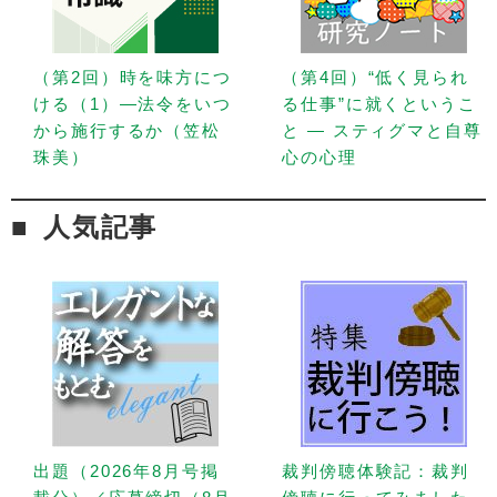
（第2回）時を味方につ
（第4回）“低く見られ
ける（1）—法令をいつ
る仕事”に就くというこ
から施行するか（笠松
と — スティグマと自尊
珠美）
心の心理
人気記事
出題（2026年8月号掲
裁判傍聴体験記：裁判