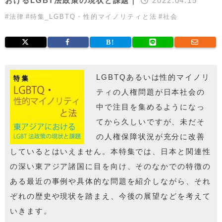
おけるLGBT法政策の現状と課題｜
2022.04.15
#
法律
#
特集_LGBTQ・性的マイノリティと法
#
社会
LGBTQあるいは性的マイノリ
ティの人権問題が日本社会の
中で注目を集めるようになっ
てから久しいですが、未だそ
の人権保障状況が充分に改善
しているとはいえません。本特集では、日本と関連性
の深い東アジア諸国に目を向け、そのなかでの特徴の
ある最近の事例や具体的な問題を紹介しながら、それ
ぞれの歴史や現状を踏まえ、今後の展望などを考えて
いきます。