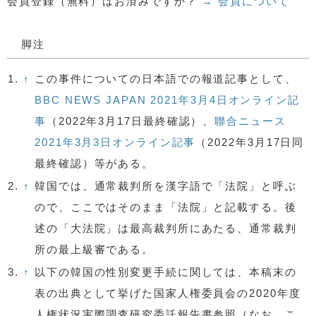
会員登録（無料）はお済みですか？
→ 会員について
脚注
1.
↑
この事件についての日本語での報道記事として、
BBC NEWS JAPAN 2021年3月4日オンライン記
事
（2022年3月17日最終確認）、
聯合ニュース
2021年3月3日オンライン記事
（2022年3月17日同
最終確認）等がある。
2.
↑
韓国では、通常裁判所を漢字語で「法院」と呼ぶ
ので、ここではそのまま「法院」と記載する。後
述の「大法院」は最高裁判所にあたる、通常裁判
所の最上級審である。
3.
↑
以下の韓国の性別変更手続に関しては、本稿末の
表の出典として挙げた国家人権委員会の2020年度
人権状況実際調査研究委託報告書参照（なお、こ