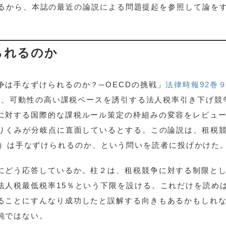
るから、本誌の最近の論説による問題提起を参照して論を
られるのか
争は手なずけられるのか？─OECDの挑戦」
法律時報92巻
6頁は、可動性の高い課税ベースを誘引する法人税率引き下げ競
に対する国際的な課税ルール策定の枠組みの変容をレビュ
とりくみが分岐点に直面しているとする。この論説は、租税
ition）は手なずけられるのか、という問いを読者に投げかけた
にどう応答しているか。柱２は、租税競争に対する制限と
法人税最低税率15％という下限を設ける。これだけを読め
ることにすんなり成功したと誤解する向きもあるかもしれ
純ではない。