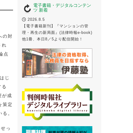
電子書籍・デジタルコンテン
ツ 新着
2026.8.5
【電子書籍新刊】『マンションの管
理・再生の新局面』(法律時報e-book)
への対
他1冊、本日8／5より配信開始！
され
論点
をはじ
する
型が成
を策定
いる。
、せっ