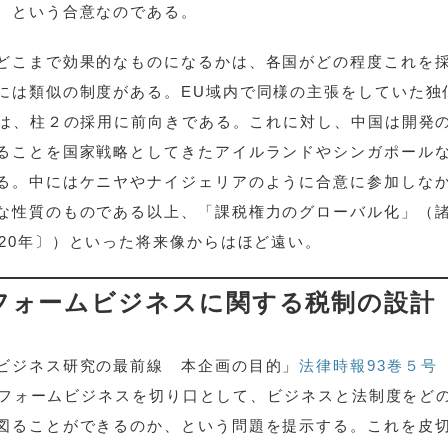
、という合意なのである。
どこまで効果的なものになるかは、各国がどの程度これを
には類似の制度がある。EU域内で同様の主張をしていた独
本は、柱２の採用に前向きである。これに対し、中国は開発
ることを国家戦略としてきたアイルランドやシンガポール
る。中にはケニヤやナイジェリアのように合意に参加しな
な性質のものである以上、「課税権力のグローバル化」（
020年〕）といった将来像からはほど遠い。
フォームビジネスに関する税制の設計
ビジネス研究の最前線 本企画の目的」
法律時報93巻５号
ットフォームビジネスを切り口として、ビジネスと法制度をど
図ることができるのか、という問題を提示する。これを皮