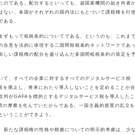
たのである。配分するといっても、超国家機関の如き何者
はない。各国がそれぞれの国内法にもとづいて課税権を行
である。
まずもって租税条約についてである。というのも、これま
の合意を法的に体現する二国間租税条約ネットワークであ
新しい課税権の配分を盛り込んだ多国間租税条約の策定を
いて、すべての企業に対するすべてのデジタルサービス税
これに類する税を廃止し、将来にわたり導入しないことを定めることが
欧州がGAFAを標的とするデジタルサービス税を導入した
の間の摩擦を生んでいたからである。一国主義的措置の乱立
ということができよう。
、新たな課税権の性格や根拠についての明示的考慮は、少