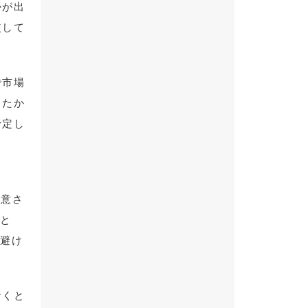
かが出
使して
で市場
ったか
予定し
合意さ
こと
を避け
なくと