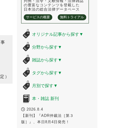
判例・法令・文献情報・法律雑誌
の豊富なコンテンツを登載した
日本法の総合法律データベース
サービスの概要
無料トライアル
オリジナル記事から探す
▼
時事
分野から探す
▼
雑誌から探す
▼
タグから探す
▼
定）
月別で探す
▼
本・雑誌 新刊
2026.8.4
【新刊】『ADR仲裁法［第３
版］』、本日8月4日発売！