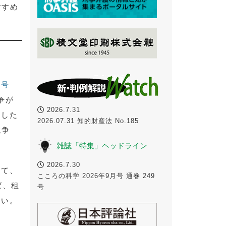
すすめ
９号
争が
2026.7.31
ーした
2026.07.31 知的財産法 No.185
競争
。
雑誌「特集」ヘッドライン
2026.7.30
して、
こころの科学 2026年9月号 通巻 249
ば、租
号
ない。