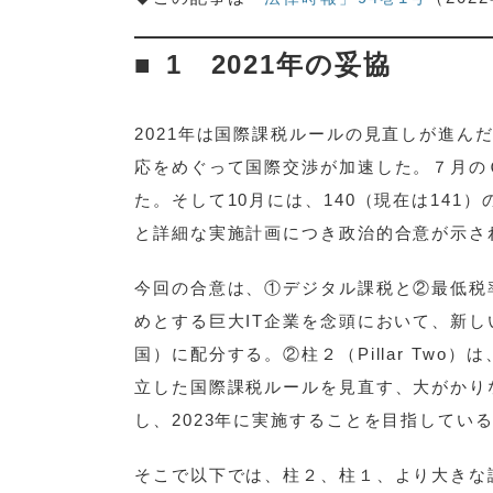
3 デジタル・プラットフォームビジネス
4 再分配による社会再統合への処方箋
1 2021年の妥協
2021年は国際課税ルールの見直しが進
応をめぐって国際交渉が加速した。７月の
た。そして10月には、140（現在は141
と詳細な実施計画につき政治的合意が示さ
今回の合意は、①デジタル課税と②最低税率の
めとする巨大IT企業を念頭において、新しい課税
国）に配分する。②柱２（Pillar Two
立した国際課税ルールを見直す、大がかり
し、2023年に実施することを目指して
そこで以下では、柱２、柱１、より大きな