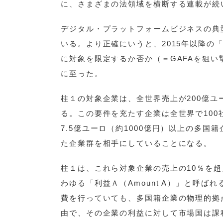
に、さまざまの法領域を横断する連載が続
デジタル・プラットフォームビジネスの典型
いる。より正確にいうと、2015年以降の「
に対象を限定するか否か（＝GAFAを狙
に至った。
柱１の対象企業は、全世界売上が200億ユ
る。この要件を充たす企業は全世界で10
7.5億ユーロ（約1000億円）以上の多
た企業群を相手にしていることになる。
柱１は、これら対象企業の売上の10％を
わゆる「利益Ａ（Amount A）」と呼
費を行っていても、多国籍企業の物理的拠
由で、その企業の利益に対して市場国は課