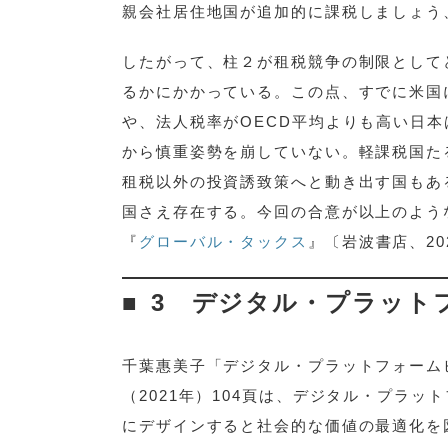
親会社居住地国が追加的に課税しましょう
したがって、柱２が租税競争の制限として
るかにかかっている。この点、すでに米国
や、法人税率がOECD平均よりも高い日
から慎重姿勢を崩していない。軽課税国た
租税以外の投資誘致策へと動き出す国もあ
国さえ存在する。今回の合意が以上のよう
『
グローバル・タックス
』〔岩波書店、2
3 デジタル・プラット
千葉惠美子「デジタル・プラットフォーム
（2021年）104頁は、デジタル・プラ
にデザインすると社会的な価値の最適化を