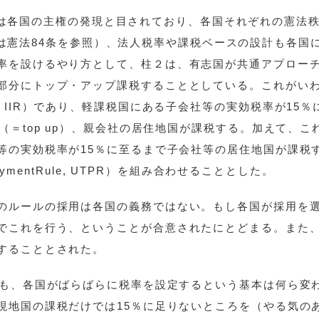
は各国の主権の発現と目されており、各国それぞれの憲法
は憲法84条を参照）、法人税率や課税ベースの設計も各国
率を設けるやり方として、柱２は、有志国が共通アプロー
部分にトップ・アップ課税することとしている。これがい
 Rule, IIR）であり、軽課税国にある子会社等の実効税率が15
（＝top up）、親会社の居住地国が課税する。加えて、こ
等の実効税率が15％に至るまで子会社等の居住地国が課税
aymentRule, UTPR）を組み合わせることとした。
のルールの採用は各国の義務ではない。もし各国が採用を
でこれを行う、ということが合意されたにとどまる。また
することとされた。
ても、各国がばらばらに税率を設定するという基本は何ら変
現地国の課税だけでは15％に足りないところを（やる気の