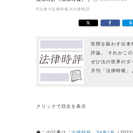
#
法律
#
法律時報
#
法律時評
世間を賑わす出来
評論。 それがこ
ぜひ法の世界のダ
月刊「法律時報」
クリックで目次を表示
1 2021年の妥協
2 租税競争は手なずけられるのか
◆この記事は
「法律時報」94巻1号
（20