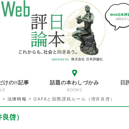
だけの!!記事
話題の本わしづかみ
日
CLE
BOOKS
ン
>
法律時報
>
GAFAと国際課税ルール（増井良啓）
井良啓）