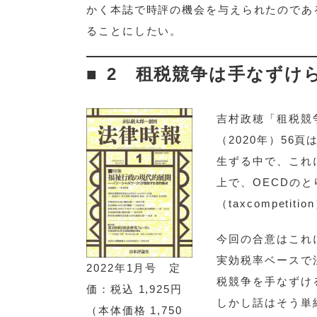
かく本誌で時評の機会を与えられたのであ
ることにしたい。
2 租税競争は手なずけ
吉村政穂「租税競
（2020年）5
生ずる中で、これ
上で、OECDの
（taxcompet
今回の合意はこれ
実効税率ベースで
2022年1月号 定
税競争を手なずけ
価：税込 1,925円
しかし話はそう単
（本体価格 1,750