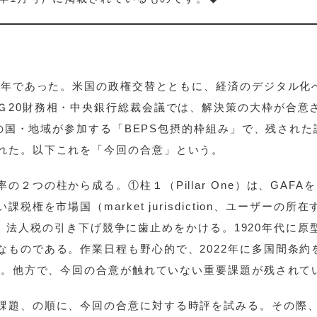
に関する税制の設計
んだ年であった。米国の政権交替とともに、経済のデジタル化
Ｇ20財務相・中央銀行総裁会議では、解決策の大枠が合意
）の国・地域が参加する「BEPS包摂的枠組み」で、残された
れた。以下これを「今回の合意」という。
２つの柱から成る。①柱１（Pillar One）は、GAFA
権を市場国（market jurisdiction、ユーザーの所在
）は、法人税の引き下げ競争に歯止めをかける。1920年代に原
なものである。作業日程も野心的で、2022年に多国間条約
いる。他方で、今回の合意が触れていない重要課題が残されて
課題、の順に、今回の合意に対する時評を試みる。その際