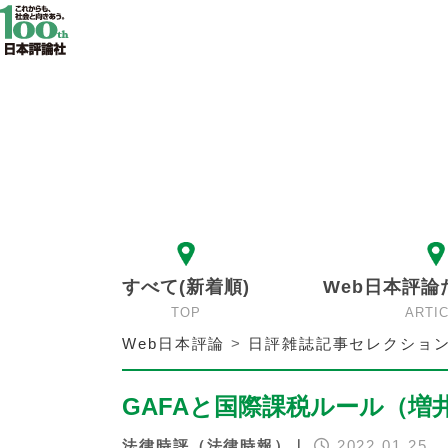
すべて(新着順)
Web日本評論
TOP
ARTI
Web日本評論
>
日評雑誌記事セレクショ
GAFAと国際課税ルール（増
法律時評（法律時報）｜
2022.01.25