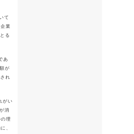
いて
T企業
をとる
であ
金額が
定され
れがい
ーが消
かの理
的に、