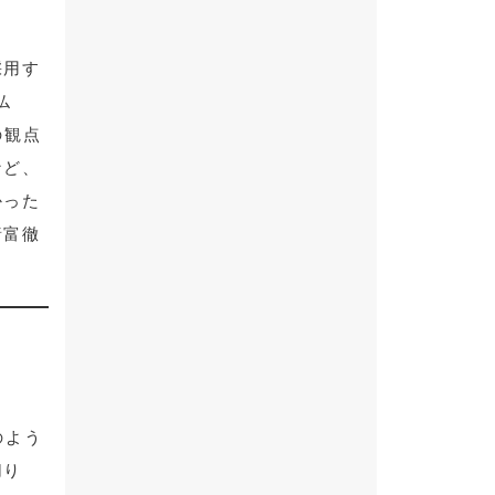
採用す
仏
の観点
など、
かった
諸富徹
のよう
切り