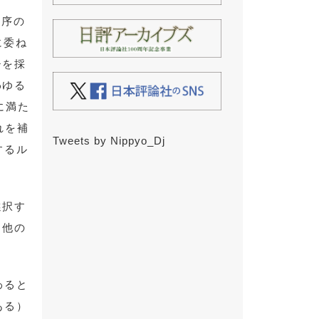
秩序の
に委ね
チを採
わゆる
％に満た
れを補
Tweets by Nippyo_Dj
するル
選択す
、他の
わると
ある）