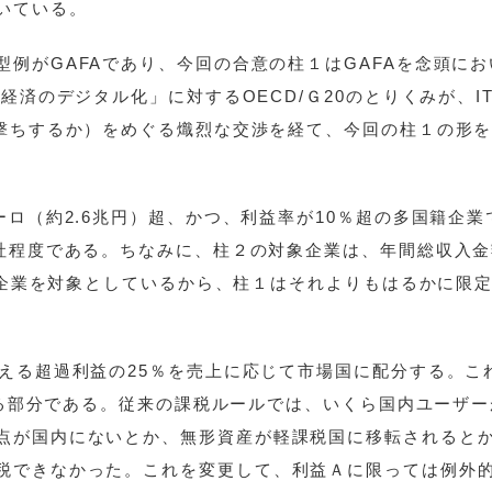
いている。
例がGAFAであり、今回の合意の柱１はGAFAを念頭にお
経済のデジタル化」に対するOECD/Ｇ20のとりくみが、I
い撃ちするか）をめぐる熾烈な交渉を経て、今回の柱１の形
ーロ（約2.6兆円）超、かつ、利益率が10％超の多国籍企業
0社程度である。ちなみに、柱２の対象企業は、年間総収入
国籍企業を対象としているから、柱１はそれよりもはるかに限
超える超過利益の25％を売上に応じて市場国に配分する。こ
ばれる部分である。従来の課税ルールでは、いくら国内ユーザ
点が国内にないとか、無形資産が軽課税国に移転されると
税できなかった。これを変更して、利益Ａに限っては例外