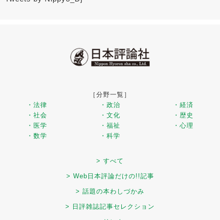
［分野一覧］
・法律
・政治
・経済
・社会
・文化
・歴史
・医学
・福祉
・心理
・数学
・科学
> すべて
> Web日本評論だけの!!記事
> 話題の本わしづかみ
> 日評雑誌記事セレクション