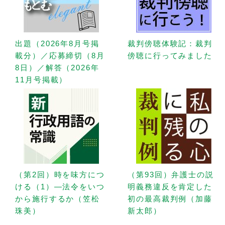
出題（2026年8月号掲
裁判傍聴体験記：裁判
載分）／応募締切（8月
傍聴に行ってみました
8日）／解答（2026年
11月号掲載）
（第2回）時を味方につ
（第93回）弁護士の説
ける（1）—法令をいつ
明義務違反を肯定した
から施行するか（笠松
初の最高裁判例（加藤
珠美）
新太郎）