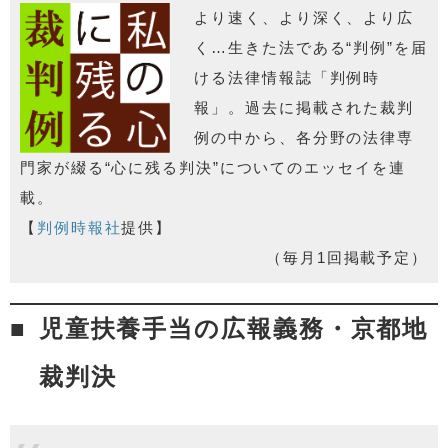
より速く、より深く、より広
く…生きた法である“判例”を届
ける法律情報誌「判例時
報」。過去に掲載された裁判
例の中から、各分野の法律専
門家が綴る“心に残る判決”についてのエッセイを連
載。
【
判例時報社
提供】
（毎月1回掲載予定）
児童扶養手当の広報義務・京都地
裁判決