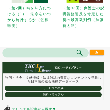
（第2回）時を味方につ
（第93回）弁護士の説
ける（1）—法令をいつ
明義務違反を肯定した
から施行するか（笠松
初の最高裁判例（加藤
珠美）
新太郎）
判例・法令・文献情報・法律雑誌の豊富なコンテンツを登載し
た
日本法の総合法律データベース
サービスの概要
無料トライアル
オリジナル記事から探す
▼