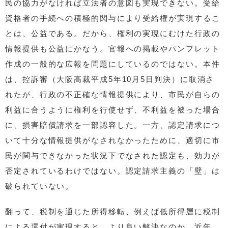
民の協力がなければ立法者の意図も実現できない。受給
資格者の手続への積極的関与により受給権が実現するこ
とは、公益である。だから、権利の実現にむけた行政の
情報提供も公益にかなう。官報への掲載やパンフレット
作成の一般的な広報を問題にしているのではない。本件
は、控訴審（大阪高裁平成5年10月5日判決）に取消さ
れたが、行政の不正確な情報提供により、市民が自らの
利益に合うように権利を行使せず、不利益を被った場合
に、損害賠償請求を一部認容した。一方、認定請求につ
いて十分な情報提供がなされなかったために、適切に市
民が関与できなかった状況下でなされた認定も、効力が
否定されているわけではない。認定請求主義の「壁」は
破られていない。
翻って、税制を通じた所得移転、例えば低所得層に税制
による還付が実現すると、より良い解決なのか。近年、