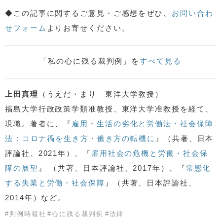
◆この記事に関するご意見・ご感想をぜひ、
お問い合わ
せフォーム
よりお寄せください。
「私の心に残る裁判例」を
すべて見る
上田真理
（うえだ・まり 東洋大学教授）
福島大学行政政策学類准教授、東洋大学准教授を経て、
現職。著者に、『
雇用・生活の劣化と労働法・社会保障
法 : コロナ禍を生き方・働き方の転機に
』（共著、日本
評論社、2021年）、『
雇用社会の危機と労働・社会保
障の展望
』 （共著、日本評論社、2017年）、『
常態化
する失業と労働・社会保障
』（共著、日本評論社、
2014年）など。
#
判例時報社
#
心に残る裁判例
#
法律