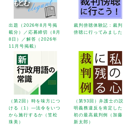
出題（2026年8月号掲
裁判傍聴体験記：裁判
載分）／応募締切（8月
傍聴に行ってみました
8日）／解答（2026年
11月号掲載）
（第2回）時を味方につ
（第93回）弁護士の説
ける（1）—法令をいつ
明義務違反を肯定した
から施行するか（笠松
初の最高裁判例（加藤
珠美）
新太郎）