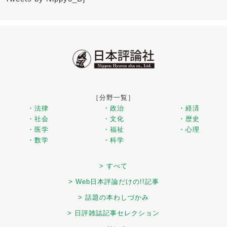
［分野一覧］
・法律
・政治
・経済
・社会
・文化
・歴史
・医学
・福祉
・心理
・数学
・科学
> すべて
> Web日本評論だけの!!記事
> 話題の本わしづかみ
> 日評雑誌記事セレクション