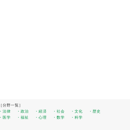
［分野一覧］
・法律
・政治
・経済
・社会
・文化
・歴史
・医学
・福祉
・心理
・数学
・科学