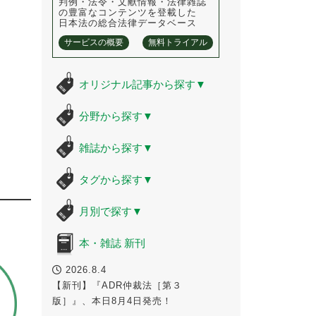
判例・法令・文献情報・法律雑誌
の豊富なコンテンツを登載した
日本法の総合法律データベース
サービスの概要
無料トライアル
オリジナル記事から探す
▼
分野から探す
▼
雑誌から探す
▼
タグから探す
▼
月別で探す
▼
本・雑誌 新刊
2026.8.4
【新刊】『ADR仲裁法［第３
版］』、本日8月4日発売！