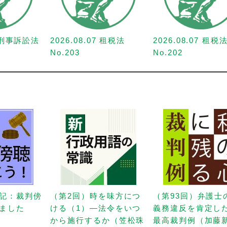
7 刑事訴訟法
2026.08.07 租税法
2026.08.07 租税
No.203
No.202
記：裁判傍
（第2回）時を味方につ
（第93回）弁護士
ました
ける（1）—法令をいつ
義務違反を肯定し
から施行するか（笠松珠
最高裁判例（加藤