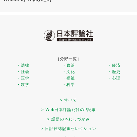
［分野一覧］
・法律
・政治
・経済
・社会
・文化
・歴史
・医学
・福祉
・心理
・数学
・科学
> すべて
> Web日本評論だけの!!記事
> 話題の本わしづかみ
> 日評雑誌記事セレクション