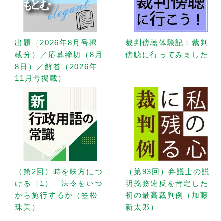
出題（2026年8月号掲
裁判傍聴体験記：裁判
載分）／応募締切（8月
傍聴に行ってみました
8日）／解答（2026年
11月号掲載）
（第2回）時を味方につ
（第93回）弁護士の説
ける（1）—法令をいつ
明義務違反を肯定した
から施行するか（笠松
初の最高裁判例（加藤
珠美）
新太郎）