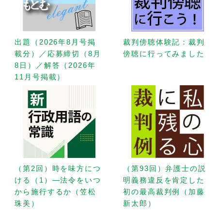
出題（2026年8月号掲
裁判傍聴体験記：裁判
載分）／応募締切（8月
傍聴に行ってみました
8日）／解答（2026年
11月号掲載）
（第2回）時を味方につ
（第93回）弁護士の説
ける（1）—法令をいつ
明義務違反を肯定した
から施行するか（笠松
初の最高裁判例（加藤
珠美）
新太郎）