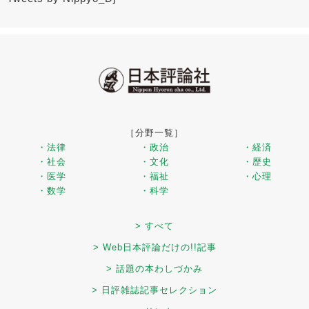
［分野一覧］
・法律
・政治
・経済
・社会
・文化
・歴史
・医学
・福祉
・心理
・数学
・科学
> すべて
> Web日本評論だけの!!記事
> 話題の本わしづかみ
> 日評雑誌記事セレクション