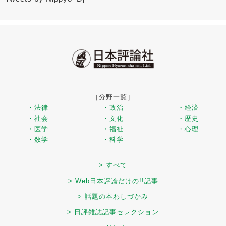
［分野一覧］
・法律
・政治
・経済
・社会
・文化
・歴史
・医学
・福祉
・心理
・数学
・科学
> すべて
> Web日本評論だけの!!記事
> 話題の本わしづかみ
> 日評雑誌記事セレクション