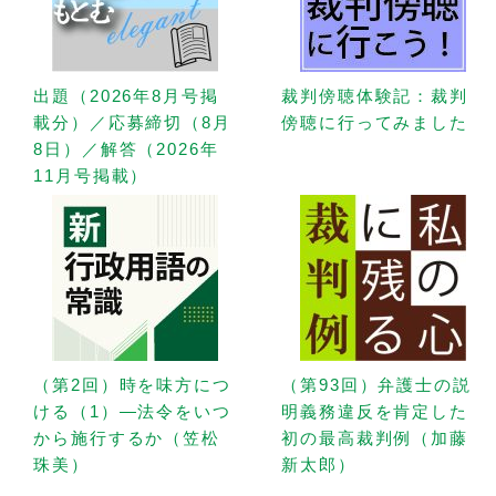
出題（2026年8月号掲
裁判傍聴体験記：裁判
載分）／応募締切（8月
傍聴に行ってみました
8日）／解答（2026年
11月号掲載）
（第2回）時を味方につ
（第93回）弁護士の説
ける（1）—法令をいつ
明義務違反を肯定した
から施行するか（笠松
初の最高裁判例（加藤
珠美）
新太郎）