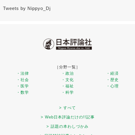
Tweets by Nippyo_Dj
［分野一覧］
・法律
・政治
・経済
・社会
・文化
・歴史
・医学
・福祉
・心理
・数学
・科学
> すべて
> Web日本評論だけの!!記事
> 話題の本わしづかみ