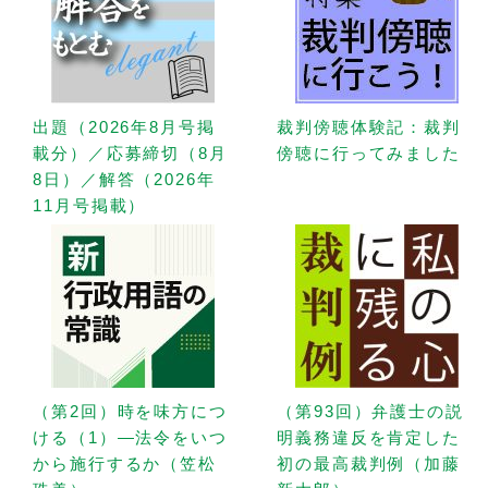
出題（2026年8月号掲
裁判傍聴体験記：裁判
載分）／応募締切（8月
傍聴に行ってみました
8日）／解答（2026年
11月号掲載）
（第2回）時を味方につ
（第93回）弁護士の説
ける（1）—法令をいつ
明義務違反を肯定した
から施行するか（笠松
初の最高裁判例（加藤