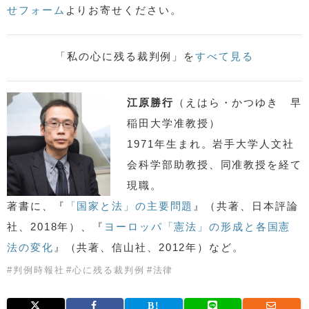
せフォーム
よりお寄せください。
「私の心に残る裁判例」を
すべて見る
江原勝行
（えはら・かつゆき 早
稲田大学准教授）
1971年生まれ。岩手大学人文社
会科学部助教授、同准教授を経て
現職。
著書に、『
「国家と法」の主要問題
』（共著、日本評論
社、2018年）、『
ヨーロッパ「憲法」の形成と各国憲
法の変化
』（共著、信山社、2012年）など。
#
判例時報社
#
心に残る裁判例
#
法律