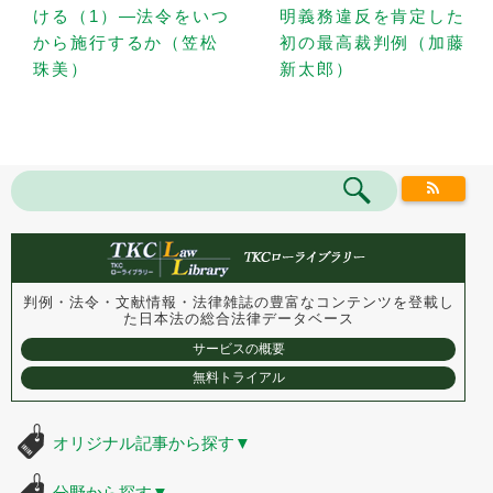
ける（1）—法令をいつ
明義務違反を肯定した
から施行するか（笠松
初の最高裁判例（加藤
珠美）
新太郎）
判例・法令・文献情報・法律雑誌の豊富なコンテンツを登載し
た
日本法の総合法律データベース
サービスの概要
無料トライアル
オリジナル記事から探す
▼
分野から探す
▼