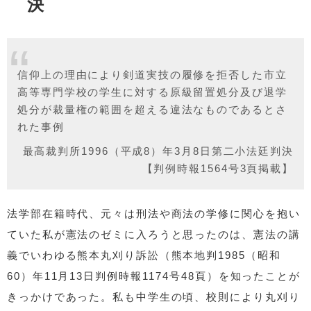
決
信仰上の理由により剣道実技の履修を拒否した市立
高等専門学校の学生に対する原級留置処分及び退学
処分が裁量権の範囲を超える違法なものであるとさ
れた事例
最高裁判所1996（平成8）年3月8日第二小法廷判決
【判例時報1564号3頁掲載】
法学部在籍時代、元々は刑法や商法の学修に関心を抱い
ていた私が憲法のゼミに入ろうと思ったのは、憲法の講
義でいわゆる熊本丸刈り訴訟（熊本地判1985（昭和
60）年11月13日判例時報1174号48頁）を知ったことが
きっかけであった。私も中学生の頃、校則により丸刈り