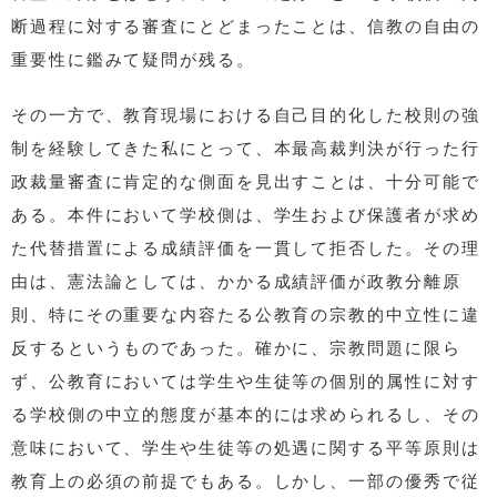
断過程に対する審査にとどまったことは、信教の自由の
重要性に鑑みて疑問が残る。
その一方で、教育現場における自己目的化した校則の強
制を経験してきた私にとって、本最高裁判決が行った行
政裁量審査に肯定的な側面を見出すことは、十分可能で
ある。本件において学校側は、学生および保護者が求め
た代替措置による成績評価を一貫して拒否した。その理
由は、憲法論としては、かかる成績評価が政教分離原
則、特にその重要な内容たる公教育の宗教的中立性に違
反するというものであった。確かに、宗教問題に限ら
ず、公教育においては学生や生徒等の個別的属性に対す
る学校側の中立的態度が基本的には求められるし、その
意味において、学生や生徒等の処遇に関する平等原則は
教育上の必須の前提でもある。しかし、一部の優秀で従