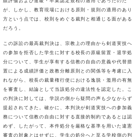
績評価および進級・卒業認定規程の適用であったのだ
が、しかし、教育現場における原則・規則の適用のあり
方という点では、校則をめぐる裁判と相通じる面がある
だろう。
この訴訟の最高裁判決は、宗教上の理由から剣道実技へ
の参加を拒否した学生に対する校長の原級留置・退学処
分について、学生が享有する信教の自由の意義や代替措
置による成績評価と政教分離原則との関係等を考慮に入
れながら、校長の裁量権行使における逸脱・濫用の有無
を審査し、結論として当該処分の違法性を認定した。こ
の判決に対しては、学説の側から疑問の声も少なからず
提起されてきた。確かに、本判決が剣道実技への参加義
務について信教の自由に対する直接的制約であるとは認
めず、したがって、本件処分を厳格な基準を用いた違憲
審査の対象とはせずに、学生の処分へと至る学校側の判