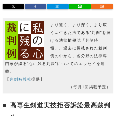
より速く、より深く、より広
く…生きた法である“判例”を届
ける法律情報誌「判例時
報」。過去に掲載された裁判
例の中から、各分野の法律専
門家が綴る“心に残る判決”についてのエッセイを連
載。
【
判例時報社
提供】
（毎月1回掲載予定）
高専生剣道実技拒否訴訟最高裁判