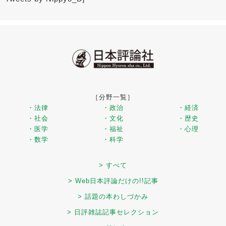
［分野一覧］
・法律
・政治
・経済
・社会
・文化
・歴史
・医学
・福祉
・心理
・数学
・科学
> すべて
> Web日本評論だけの!!記事
> 話題の本わしづかみ
> 日評雑誌記事セレクション