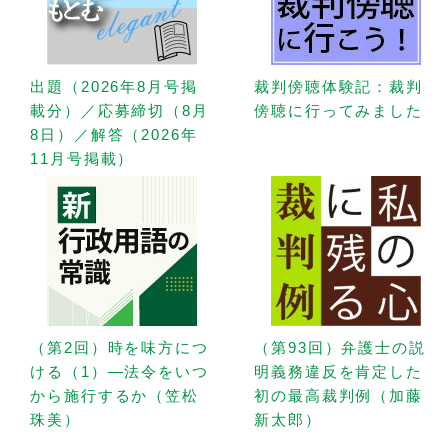
出題（2026年8月号掲
裁判傍聴体験記：裁判
載分）／応募締切（8月
傍聴に行ってみました
8日）／解答（2026年
11月号掲載）
（第2回）時を味方につ
（第93回）弁護士の説
ける（1）—法令をいつ
明義務違反を肯定した
から施行するか（笠松
初の最高裁判例（加藤
珠美）
新太郎）