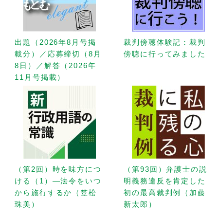
出題（2026年8月号掲
裁判傍聴体験記：裁判
載分）／応募締切（8月
傍聴に行ってみました
8日）／解答（2026年
11月号掲載）
（第2回）時を味方につ
（第93回）弁護士の説
ける（1）—法令をいつ
明義務違反を肯定した
から施行するか（笠松
初の最高裁判例（加藤
珠美）
新太郎）