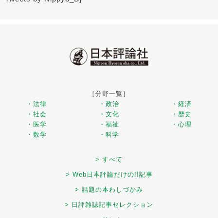
［分野一覧］
・法律
・政治
・経済
・社会
・文化
・歴史
・医学
・福祉
・心理
・数学
・科学
> すべて
> Web日本評論だけの!!記事
> 話題の本わしづかみ
> 日評雑誌記事セレクション