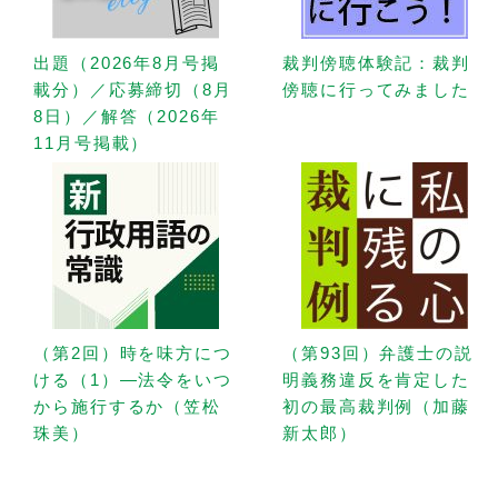
出題（2026年8月号掲
裁判傍聴体験記：裁判
載分）／応募締切（8月
傍聴に行ってみました
8日）／解答（2026年
11月号掲載）
（第2回）時を味方につ
（第93回）弁護士の説
ける（1）—法令をいつ
明義務違反を肯定した
から施行するか（笠松
初の最高裁判例（加藤
珠美）
新太郎）