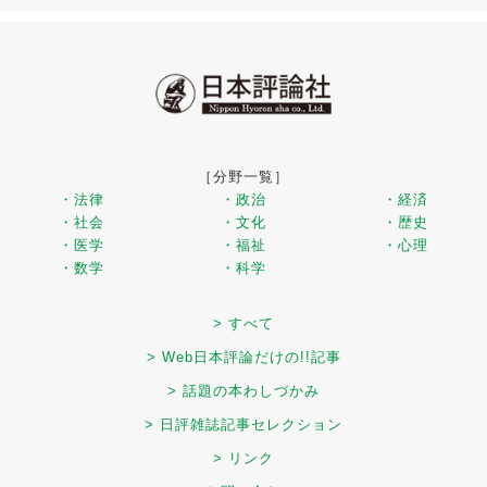
［分野一覧］
・法律
・政治
・経済
・社会
・文化
・歴史
・医学
・福祉
・心理
・数学
・科学
> すべて
> Web日本評論だけの!!記事
> 話題の本わしづかみ
> 日評雑誌記事セレクション
> リンク