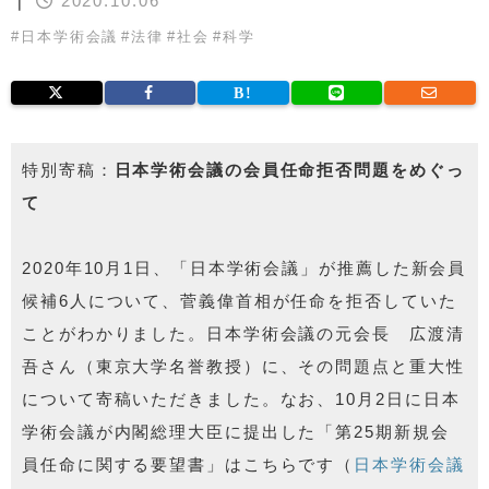
｜
2020.10.06
#
日本学術会議
#
法律
#
社会
#
科学
特別寄稿：
日本学術会議の会員任命拒否問題をめぐっ
て
2020年10月1日、「日本学術会議」が推薦した新会員
候補6人について、菅義偉首相が任命を拒否していた
ことがわかりました。日本学術会議の元会長 広渡清
吾さん（東京大学名誉教授）に、その問題点と重大性
について寄稿いただきました。なお、10月2日に日本
学術会議が内閣総理大臣に提出した「第25期新規会
員任命に関する要望書」はこちらです（
日本学術会議