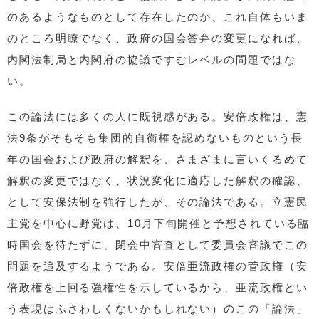
のあるようなものとして存在したのか、これ自体もいま
のところ明瞭でなく、政府の国会答弁の変更になれば、
内閣法制局と内閣府の協議ですむレベルの問題ではな
い。
この論法には多くの人に既視感がある。安倍政権は、憲
法9条がそもそも集団的自衛権を認めないものという長
年の国会および政府の解釈を、さまざまに言いくるめて
解釈の変更ではなく、状況変化に適応した解釈の確認、
として安保法制を強行したが、その論法である。立憲民
主党を中心に野党は、10月下旬開催と予想されている臨
時国会を待たずに、閉会中審査として委員会審議でこの
問題を追及するようである。安倍亜流政権の菅政権（安
倍政権を上回る強権性を示しているから、亜流政権とい
う表現はふさわしくないかもしれない）のこの「論法」