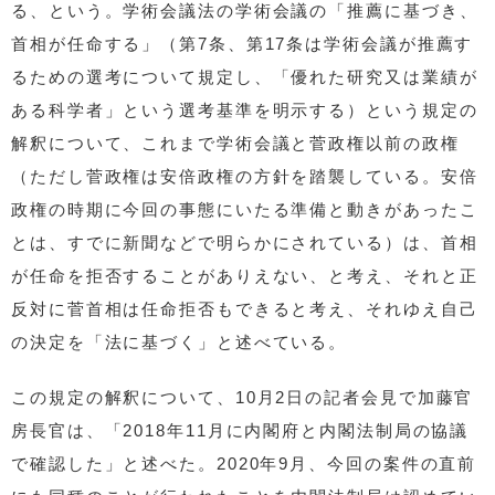
る、という。学術会議法の学術会議の「推薦に基づき、
首相が任命する」（第7条、第17条は学術会議が推薦す
るための選考について規定し、「優れた研究又は業績が
ある科学者」という選考基準を明示する）という規定の
解釈について、これまで学術会議と菅政権以前の政権
（ただし菅政権は安倍政権の方針を踏襲している。安倍
政権の時期に今回の事態にいたる準備と動きがあったこ
とは、すでに新聞などで明らかにされている）は、首相
が任命を拒否することがありえない、と考え、それと正
反対に菅首相は任命拒否もできると考え、それゆえ自己
の決定を「法に基づく」と述べている。
この規定の解釈について、10月2日の記者会見で加藤官
房長官は、「2018年11月に内閣府と内閣法制局の協議
で確認した」と述べた。2020年9月、今回の案件の直前