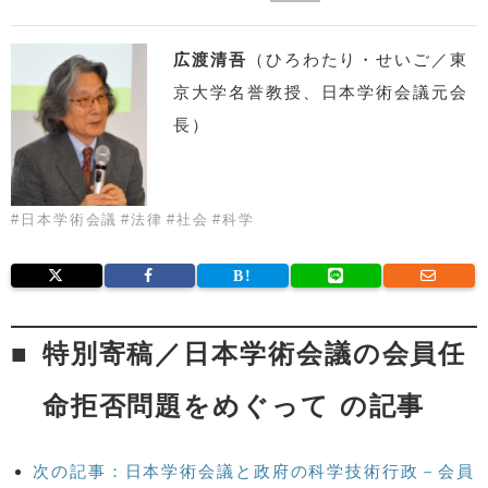
広渡清吾
（ひろわたり・せいご／東
京大学名誉教授、日本学術会議元会
長）
#
日本学術会議
#
法律
#
社会
#
科学
特別寄稿／日本学術会議の会員任
命拒否問題をめぐって の記事
次の記事：日本学術会議と政府の科学技術行政－会員