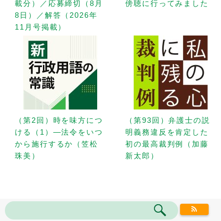
載分）／応募締切（8月
傍聴に行ってみました
8日）／解答（2026年
11月号掲載）
（第2回）時を味方につ
（第93回）弁護士の説
ける（1）—法令をいつ
明義務違反を肯定した
から施行するか（笠松
初の最高裁判例（加藤
珠美）
新太郎）