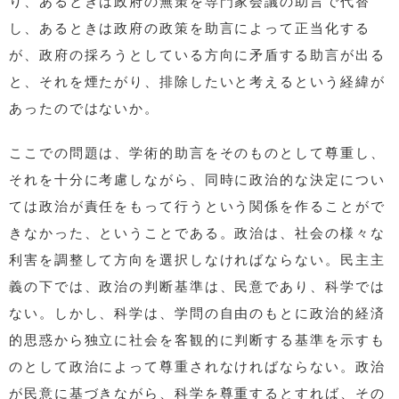
り、あるときは政府の無策を専門家会議の助言で代替
し、あるときは政府の政策を助言によって正当化する
が、政府の採ろうとしている方向に矛盾する助言が出る
と、それを煙たがり、排除したいと考えるという経緯が
あったのではないか。
ここでの問題は、学術的助言をそのものとして尊重し、
それを十分に考慮しながら、同時に政治的な決定につい
ては政治が責任をもって行うという関係を作ることがで
きなかった、ということである。政治は、社会の様々な
利害を調整して方向を選択しなければならない。民主主
義の下では、政治の判断基準は、民意であり、科学では
ない。しかし、科学は、学問の自由のもとに政治的経済
的思惑から独立に社会を客観的に判断する基準を示すも
のとして政治によって尊重されなければならない。政治
が民意に基づきながら、科学を尊重するとすれば、その