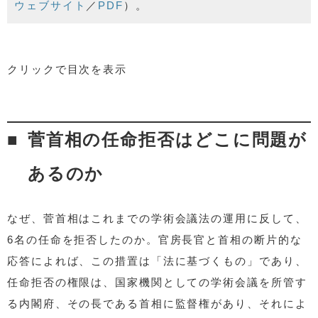
ウェブサイト
／
PDF
）。
クリックで目次を表示
日本学術会議はどんな組織なのか
科学者の代表としての学術会議会員の選考の仕組みはど
菅首相の任命拒否はどこに問題が
んなものか
菅首相の任命拒否はどこに問題があるのか
あるのか
政治は科学をどう活かすのか
日本学術会議法関係条文（編集部）
なぜ、菅首相はこれまでの学術会議法の運用に反して、
日本学術会議会長宛て3氏の要請書全文（編集部）
6名の任命を拒否したのか。官房長官と首相の断片的な
応答によれば、この措置は「法に基づくもの」であり、
任命拒否の権限は、国家機関としての学術会議を所管す
る内閣府、その長である首相に監督権があり、それによ