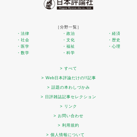
［分野一覧］
・法律
・政治
・経済
・社会
・文化
・歴史
・医学
・福祉
・心理
・数学
・科学
> すべて
> Web日本評論だけの!!記事
> 話題の本わしづかみ
> 日評雑誌記事セレクション
> リンク
> お問い合わせ
> 利用規約
> 個人情報について