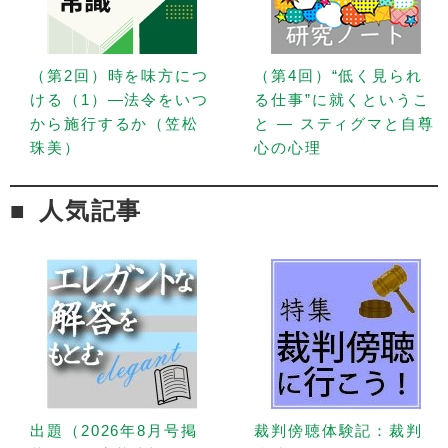
（第2回）時を味方につ
（第4回）“低く見られ
ける（1）—法令をいつ
る仕事”に就くというこ
から施行するか（笠松
と — スティグマと自尊
珠美）
心の心理
人気記事
出題（2026年8月号掲
裁判傍聴体験記：裁判