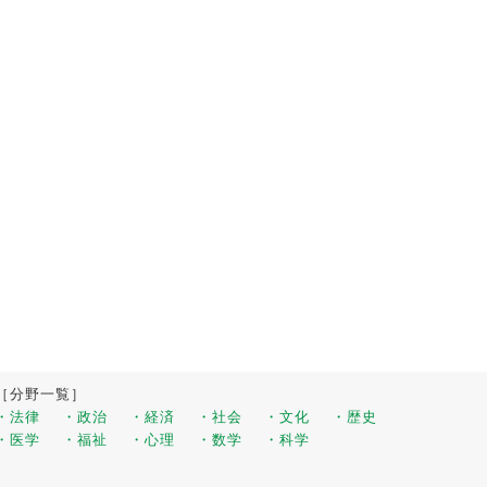
［分野一覧］
・法律
・政治
・経済
・社会
・文化
・歴史
・医学
・福祉
・心理
・数学
・科学