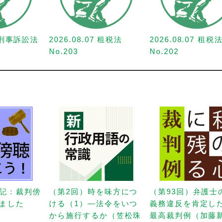
7 刑事訴訟法
2026.08.07 租税法
2026.08.07 租税
No.203
No.202
記：裁判傍
（第2回）時を味方につ
（第93回）弁護士
ました
ける（1）—法令をいつ
義務違反を肯定し
から施行するか（笠松珠
最高裁判例（加藤