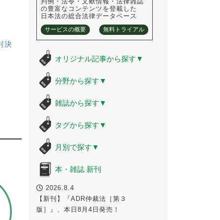
判例・法令・文献情報・法律雑誌
の豊富なコンテンツを登載した
日本法の総合法律データベース
サービスの概要
無料トライアル
判決
オリジナル記事から探す
▼
分野から探す
▼
雑誌から探す
▼
タグから探す
▼
月別で探す
▼
本・雑誌 新刊
2026.8.4
【新刊】『ADR仲裁法［第３
版］』、本日8月4日発売！