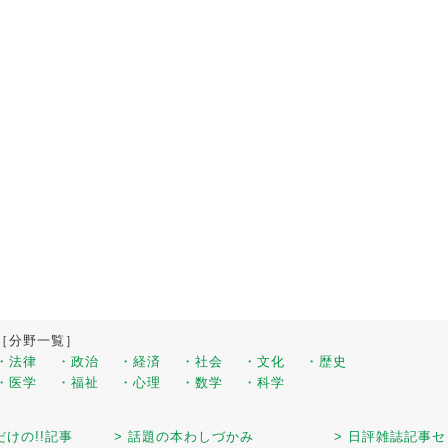
［分野一覧］
・法律
・政治
・経済
・社会
・文化
・歴史
・医学
・福祉
・心理
・数学
・科学
だけの!!記事
> 話題の本わしづかみ
> 日評雑誌記事