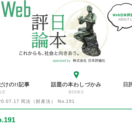
だけの!!記事
話題の本わしづかみ
日
CLE
BOOKS
20.07.17 民法（財産法） No.191
.191