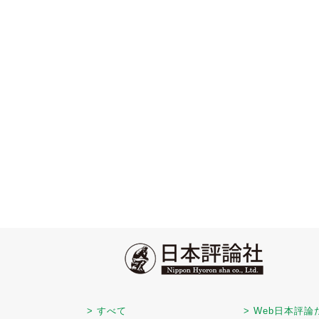
> すべて
> Web日本評論