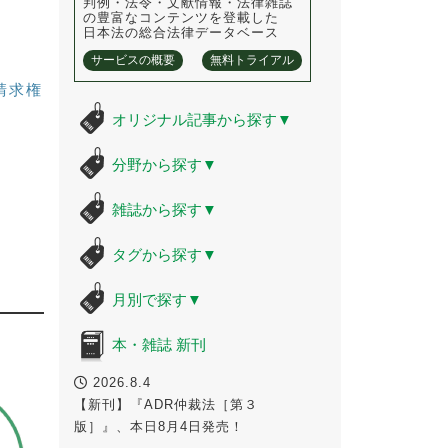
判例・法令・文献情報・法律雑誌
の豊富なコンテンツを登載した
日本法の総合法律データベース
サービスの概要
無料トライアル
請求権
オリジナル記事から探す
▼
分野から探す
▼
雑誌から探す
▼
タグから探す
▼
月別で探す
▼
本・雑誌 新刊
2026.8.4
【新刊】『ADR仲裁法［第３
版］』、本日8月4日発売！