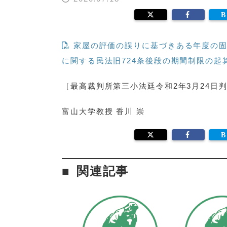
家屋の評価の誤りに基づきある年度の固
に関する民法旧724条後段の期間制限の起
［最高裁判所第三小法廷令和2年3月24日判決(L
富山大学教授 香川 崇
関連記事