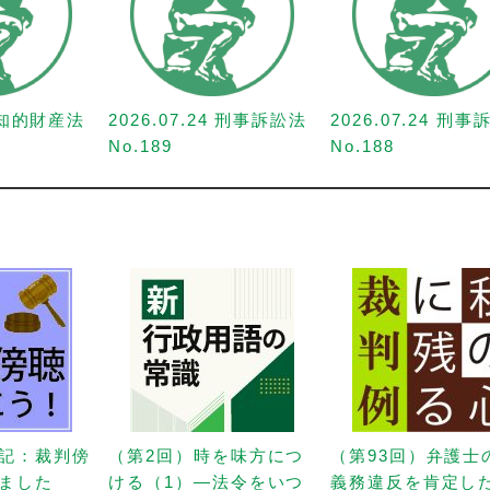
1 知的財産法
2026.07.24 刑事訴訟法
2026.07.24 刑
No.189
No.188
記：裁判傍
（第2回）時を味方につ
（第93回）弁護士
ました
ける（1）—法令をいつ
義務違反を肯定し