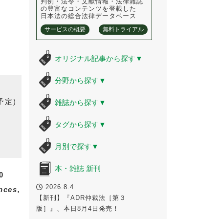
判例・法令・文献情報・法律雑誌
の豊富なコンテンツを登載した
日本法の総合法律データベース
サービスの概要
無料トライアル
オリジナル記事から探す
▼
分野から探す
▼
予定)
雑誌から探す
▼
タグから探す
▼
月別で探す
▼
本・雑誌 新刊
0
2026.8.4
nces,
【新刊】『ADR仲裁法［第３
版］』、本日8月4日発売！