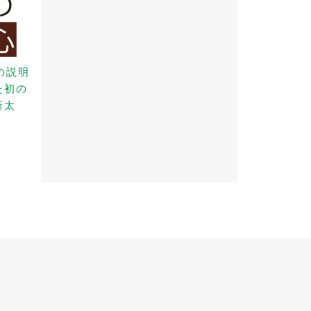
の説明
た初の
新太