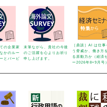
［鼎談］AI は仕
ての企業家
末筆ながら、貴社の今後
う脅威か、働き方
なかのルー
のご活躍を心よりお祈り
る原動力か（経済
ーとバービ
申し上げます。
ー2026年8+9月号