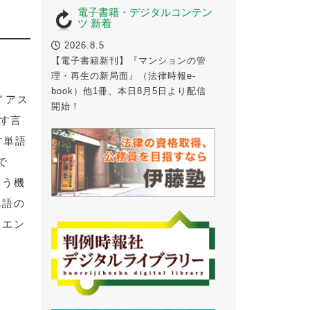
電子書籍・デジタルコンテン
ツ 新着
2026.8.5
【電子書籍新刊】『マンションの管
理・再生の新局面』（法律時報e-
book）他1冊、本日8月5日より配信
イアス
開始！
表す言
す単語
で
いう機
単語の
イエン