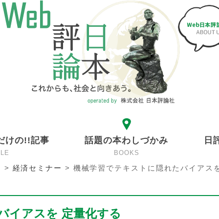
だけの!!記事
話題の本わしづかみ
日
CLE
BOOKS
ン
>
経済セミナー
>
機械学習でテキストに隠れたバイアスを
バイアスを 定量化する