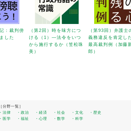
記：裁判傍
（第2回）時を味方につ
（第93回）弁護士
ました
ける（1）—法令をいつ
義務違反を肯定し
から施行するか（笠松珠
最高裁判例（加藤
美）
郎）
［分野一覧］
・法律
・政治
・経済
・社会
・文化
・歴史
・医学
・福祉
・心理
・数学
・科学