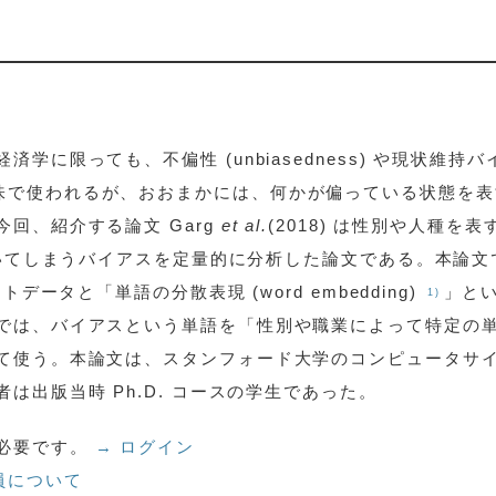
に限っても、不偏性 (unbiasedness) や現状維持バ
異なった意味で使われるが、おおまかには、何かが偏っている状態を
回、紹介する論文 Garg
et al.
(2018) は性別や人種を表
ついてしまうバイアスを定量的に分析した論文である。本論文
データと「単語の分散表現 (word embedding)
」と
1)
では、バイアスという単語を「性別や職業によって特定の
て使う。本論文は、スタンフォード大学のコンピュータサ
出版当時 Ph.D. コースの学生であった。
必要です。
→ ログイン
員について