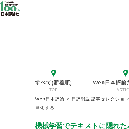
すべて(新着順)
Web日本評論
TOP
ARTI
Web日本評論
>
日評雑誌記事セレクショ
量化する
機械学習でテキストに隠れた