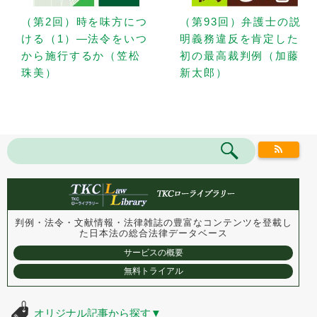
（第2回）時を味方につ
（第93回）弁護士の説
ける（1）—法令をいつ
明義務違反を肯定した
から施行するか（笠松
初の最高裁判例（加藤
珠美）
新太郎）
判例・法令・文献情報・法律雑誌の豊富なコンテンツを登載し
た
日本法の総合法律データベース
サービスの概要
無料トライアル
オリジナル記事から探す
▼