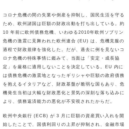
コロナ危機の間の失業や倒産を抑制し、国民生活を守る
ため、欧州諸国は巨額の財政出動を打ち出している。約
10 年前に欧州債務危機、いわゆる2010年欧州ソブリン
危機の激震に見舞われた欧州連合 (EU) は、危機克服の
過程で財政規律を強化した。だが、過去に例を見ないコ
ロナ危機の特殊事情に鑑みて、当面は「安定・成長協
定」を厳格に適用しないことを決定している。EU 内に
は債務危機の激震地となったギリシャや巨額の政府債務
を抱えるイタリアなど、財政基盤が脆弱な国もあり、危
機発生当初は大幅な財政悪化と景気の深刻な落ち込みに
より、債務返済能力の悪化が不安視されたからだ。
欧州中央銀行 (ECB) が 3 月に巨額の資産買い入れを開
始したことで、国債利回りの上昇が抑制され、金融市場