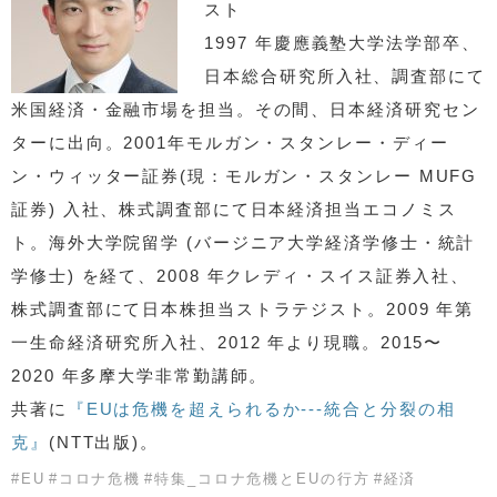
スト
1997 年慶應義塾大学法学部卒、
日本総合研究所入社、調査部にて
米国経済・金融市場を担当。その間、日本経済研究セン
ターに出向。2001年モルガン・スタンレー・ディー
ン・ウィッター証券(現：モルガン・スタンレー MUFG
証券) 入社、株式調査部にて日本経済担当エコノミス
ト。海外大学院留学 (バージニア大学経済学修士・統計
学修士) を経て、2008 年クレディ・スイス証券入社、
株式調査部にて日本株担当ストラテジスト。2009 年第
一生命経済研究所入社、2012 年より現職。2015〜
2020 年多摩大学非常勤講師。
共著に
『EUは危機を超えられるか---統合と分裂の相
克』
(NTT出版)。
#
EU
#
コロナ危機
#
特集_コロナ危機とEUの行方
#
経済