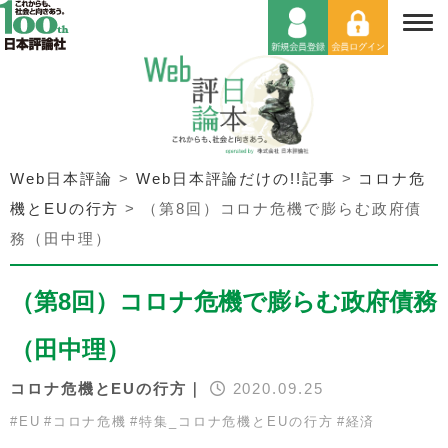
Web日本評論
>
Web日本評論だけの!!記事
>
コロナ危
機とEUの行方
>
（第8回）コロナ危機で膨らむ政府債
務（田中理）
（第8回）コロナ危機で膨らむ政府債務
（田中理）
コロナ危機とEUの行方｜
2020.09.25
#
EU
#
コロナ危機
#
特集_コロナ危機とEUの行方
#
経済