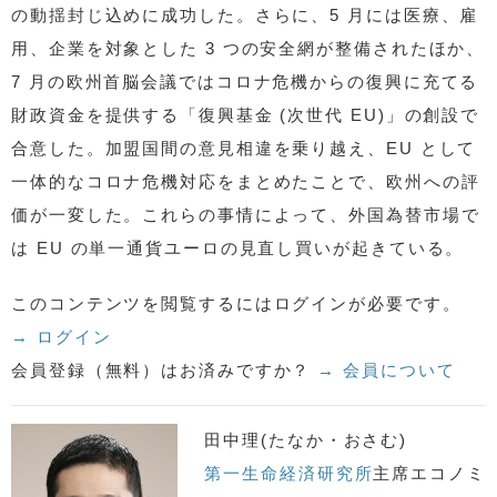
の動揺封じ込めに成功した。さらに、5 月には医療、雇
用、企業を対象とした 3 つの安全網が整備されたほか、
7 月の欧州首脳会議ではコロナ危機からの復興に充てる
財政資金を提供する「復興基金 (次世代 EU)」の創設で
合意した。加盟国間の意見相違を乗り越え、EU として
一体的なコロナ危機対応をまとめたことで、欧州への評
価が一変した。これらの事情によって、外国為替市場で
は EU の単一通貨ユーロの見直し買いが起きている。
このコンテンツを閲覧するにはログインが必要です。
→ ログイン
会員登録（無料）はお済みですか？
→ 会員について
田中理(たなか・おさむ)
第一生命経済研究所
主席エコノミ