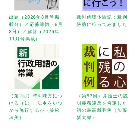
出題（2026年8月号掲
裁判傍聴体験記：裁判
載分）／応募締切（8月
傍聴に行ってみました
8日）／解答（2026年
11月号掲載）
（第2回）時を味方につ
（第93回）弁護士の説
ける（1）—法令をいつ
明義務違反を肯定した
から施行するか（笠松
初の最高裁判例（加藤
珠美）
新太郎）