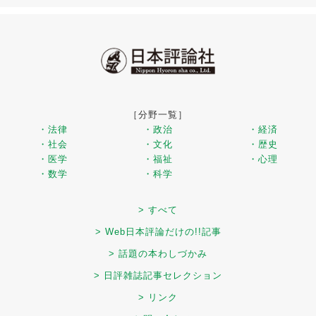
［分野一覧］
・法律
・政治
・経済
・社会
・文化
・歴史
・医学
・福祉
・心理
・数学
・科学
> すべて
> Web日本評論だけの!!記事
> 話題の本わしづかみ
> 日評雑誌記事セレクション
> リンク