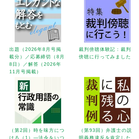
出題（2026年8月号掲
裁判傍聴体験記：裁判
載分）／応募締切（8月
傍聴に行ってみました
8日）／解答（2026年
11月号掲載）
（第2回）時を味方につ
（第93回）弁護士の説
ける（1）—法令をいつ
明義務違反を肯定した