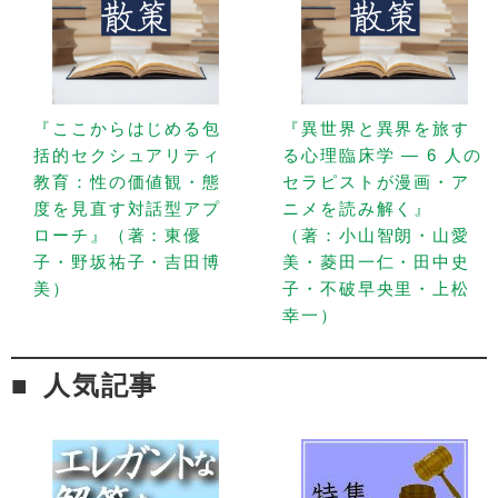
『ここからはじめる包
『異世界と異界を旅す
括的セクシュアリティ
る心理臨床学 — 6 人の
教育：性の価値観・態
セラピストが漫画・ア
度を見直す対話型アプ
ニメを読み解く』
ローチ』（著：東優
（著：小山智朗・山愛
子・野坂祐子・吉田博
美・菱田一仁・田中史
美）
子・不破早央里・上松
幸一）
人気記事