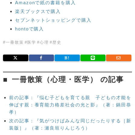
Amazonで紙の書籍を購入
楽天ブックスで購入
セブンネットショッピングで購入
hontoで購入
#
一冊散策
#
医学
#
心理
#
歴史
一冊散策（心理・医学） の記事
前の記事：『悩む子どもを育てる親 子どもの才能を
伸ばす親：養育能力格差社会の光と影』（著：鍋田恭
孝）
次の記事：『気がつけばみんな同じだったりする［新
装版］』（著：瀬良垣りんじろう）