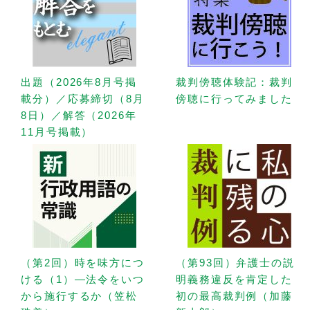
出題（2026年8月号掲
裁判傍聴体験記：裁判
載分）／応募締切（8月
傍聴に行ってみました
8日）／解答（2026年
11月号掲載）
（第2回）時を味方につ
（第93回）弁護士の説
ける（1）—法令をいつ
明義務違反を肯定した
から施行するか（笠松
初の最高裁判例（加藤