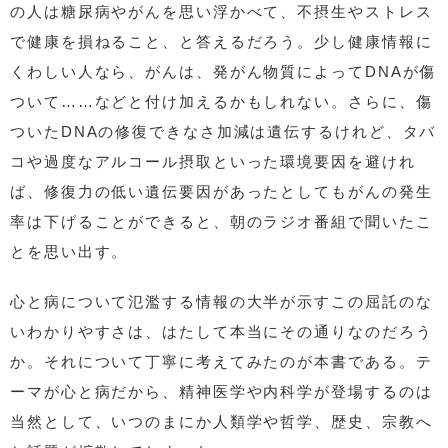
の人は糖尿病やがんを思い浮かべて、不摂生やストレス
で健康を損ねること、と答えるだろう。少し健康情報に
くわしい人なら、がんは、発がん物質によってDNAが傷
ついて……などと付け加えるかもしれない。さらに、傷
ついたDNAの修復できなさ加減は遺伝するけれど、タバ
コや過度なアルコール摂取といった環境要因を避けれ
ば、修復力の低い遺伝要因があったとしてもがんの発生
率は下げることができると、朝のラジオ番組で聞いたこ
とを思い出す。
心と病について氾濫する情報の大半が示すこの屈託のな
いわかりやすさは、はたして本当にその通りなのだろう
か。それについて丁寧に考えてみたのが本書である。テ
ーマが心と病だから、精神医学や内科学が登場するのは
当然として、いつのまにか人類学や哲学、歴史、宗教へ