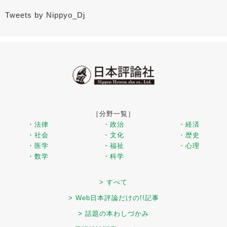
Tweets by Nippyo_Dj
［分野一覧］
・法律
・政治
・経済
・社会
・文化
・歴史
・医学
・福祉
・心理
・数学
・科学
> すべて
> Web日本評論だけの!!記事
> 話題の本わしづかみ