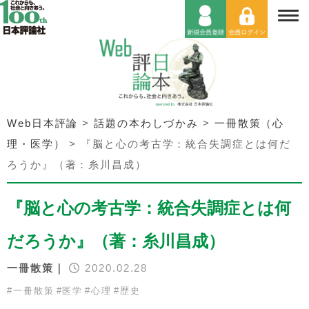
Web日本評論
>
話題の本わしづかみ
>
一冊散策（心
理・医学）
>
『脳と心の考古学：統合失調症とは何だ
ろうか』（著：糸川昌成）
『脳と心の考古学：統合失調症とは何
だろうか』（著：糸川昌成）
一冊散策｜
2020.02.28
#
一冊散策
#
医学
#
心理
#
歴史