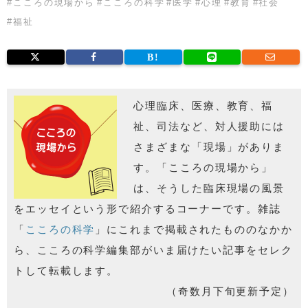
#
こころの現場から
#
こころの科学
#
医学
#
心理
#
教育
#
社会
#
福祉
心理臨床、医療、教育、福
祉、司法など、対人援助には
さまざまな「現場」がありま
す。「こころの現場から」
は、そうした臨床現場の風景
をエッセイという形で紹介するコーナーです。雑誌
「
こころの科学
」にこれまで掲載されたもののなかか
ら、こころの科学編集部がいま届けたい記事をセレク
トして転載します。
（奇数月下旬更新予定）