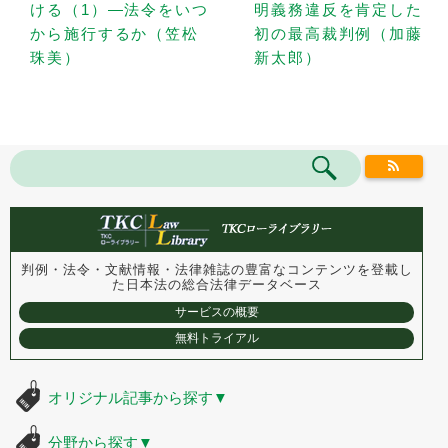
ける（1）—法令をいつ
明義務違反を肯定した
から施行するか（笠松
初の最高裁判例（加藤
珠美）
新太郎）
判例・法令・文献情報・法律雑誌の豊富なコンテンツを登載し
た
日本法の総合法律データベース
サービスの概要
無料トライアル
オリジナル記事から探す
▼
分野から探す
▼