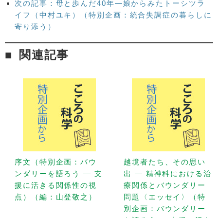
次の記事：母と歩んだ40年―娘からみたトーシツラ
イフ（中村ユキ）（特別企画：統合失調症の暮らしに
寄り添う）
関連記事
序文（特別企画：バウ
越境者たち、その思い
ンダリーを語ろう — 支
出 — 精神科における治
援に活きる関係性の視
療関係とバウンダリー
点）（編：山登敬之）
問題〈エッセイ〉（特
別企画：バウンダリー