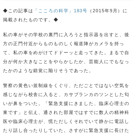
◆この記事は
「こころの科学」183号
（2015年9月）に
掲載されたものです。◆
私の車がその学校の裏門に入ろうと指示器を出すと、後
方の正門付近からものものしく報道陣がカメラを持っ
て、私の車をめがけてドドーッと走ってきた。まるで自
分が何か大きなことをやらかしたか、芸能人にでもなっ
たかのような錯覚に陥りそうであった。
警察の黄色い規制線をくぐり、ただごとではない空気を
感じながら校舎に入ると、カサブランカのツンとした匂
いが鼻をついた。「緊急支援にきました、臨床心理士の
東です」と伝え、通された部屋ではすでに数人の精神科
医や臨床心理士が、慌ただしくそれでいて静かに電話し
たり話し合ったりしていた。さすがに緊急支援に長けた