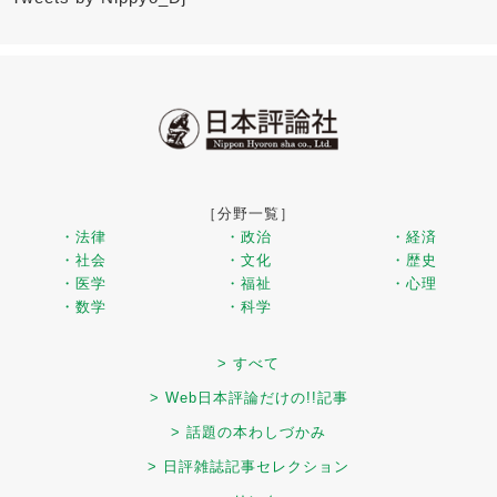
［分野一覧］
・法律
・政治
・経済
・社会
・文化
・歴史
・医学
・福祉
・心理
・数学
・科学
> すべて
> Web日本評論だけの!!記事
> 話題の本わしづかみ
> 日評雑誌記事セレクション