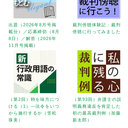
出題（2026年8月号掲
裁判傍聴体験記：裁判
載分）／応募締切（8月
傍聴に行ってみました
8日）／解答（2026年
11月号掲載）
（第2回）時を味方につ
（第93回）弁護士の説
ける（1）—法令をいつ
明義務違反を肯定した
から施行するか（笠松
初の最高裁判例（加藤
珠美）
新太郎）