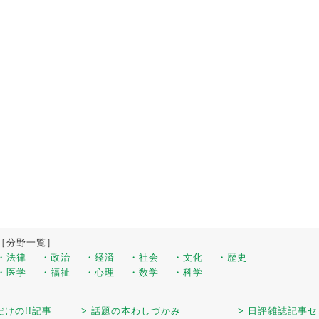
［分野一覧］
・法律
・政治
・経済
・社会
・文化
・歴史
・医学
・福祉
・心理
・数学
・科学
だけの!!記事
> 話題の本わしづかみ
> 日評雑誌記事