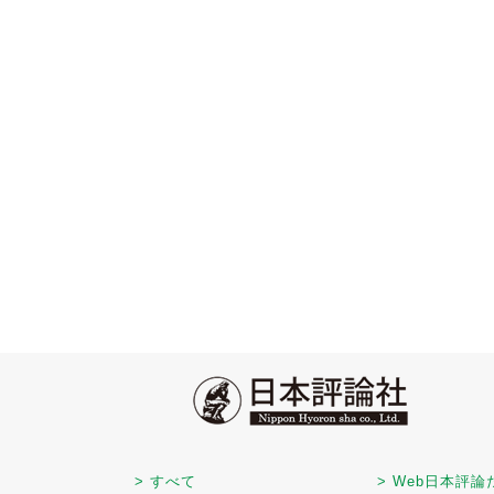
> すべて
> Web日本評論