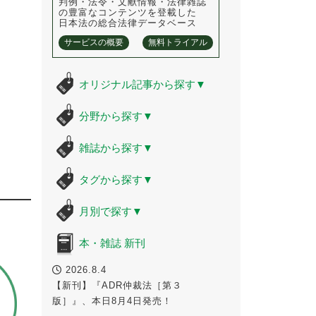
判例・法令・文献情報・法律雑誌
の豊富なコンテンツを登載した
日本法の総合法律データベース
サービスの概要
無料トライアル
オリジナル記事から探す
▼
分野から探す
▼
雑誌から探す
▼
タグから探す
▼
月別で探す
▼
本・雑誌 新刊
2026.8.4
【新刊】『ADR仲裁法［第３
版］』、本日8月4日発売！