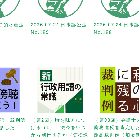
1 知的財産法
2026.07.24 刑事訴訟法
2026.07.24 刑
No.189
No.188
記：裁判傍
（第2回）時を味方につ
（第93回）弁護士
ました
ける（1）—法令をいつ
義務違反を肯定し
から施行するか（笠松珠
最高裁判例（加藤