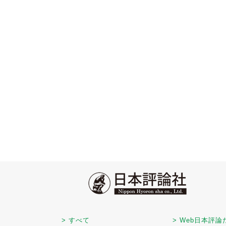
> すべて
> Web日本評論