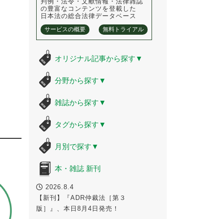
判例・法令・文献情報・法律雑誌
の豊富なコンテンツを登載した
日本法の総合法律データベース
サービスの概要
無料トライアル
オリジナル記事から探す
▼
分野から探す
▼
雑誌から探す
▼
タグから探す
▼
月別で探す
▼
本・雑誌 新刊
2026.8.4
【新刊】『ADR仲裁法［第３
版］』、本日8月4日発売！