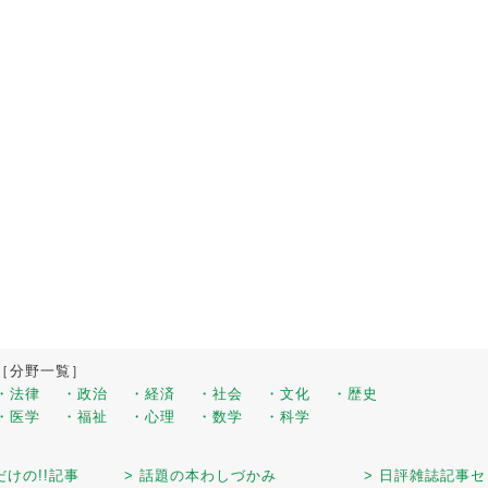
［分野一覧］
・法律
・政治
・経済
・社会
・文化
・歴史
・医学
・福祉
・心理
・数学
・科学
だけの!!記事
> 話題の本わしづかみ
> 日評雑誌記事