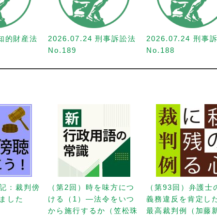
1 知的財産法
2026.07.24 刑事訴訟法
2026.07.24 刑
No.189
No.188
記：裁判傍
（第2回）時を味方につ
（第93回）弁護士
ました
ける（1）—法令をいつ
義務違反を肯定し
から施行するか（笠松珠
最高裁判例（加藤