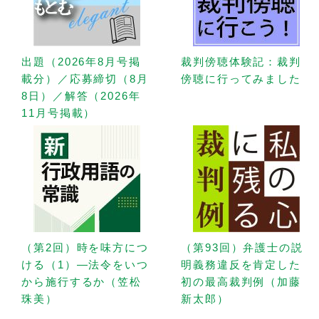
出題（2026年8月号掲
裁判傍聴体験記：裁判
載分）／応募締切（8月
傍聴に行ってみました
8日）／解答（2026年
11月号掲載）
（第2回）時を味方につ
（第93回）弁護士の説
ける（1）—法令をいつ
明義務違反を肯定した
から施行するか（笠松
初の最高裁判例（加藤
珠美）
新太郎）