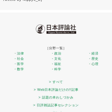
［分野一覧］
・法律
・政治
・経済
・社会
・文化
・歴史
・医学
・福祉
・心理
・数学
・科学
> すべて
> Web日本評論だけの!!記事
> 話題の本わしづかみ
> 日評雑誌記事セレクション