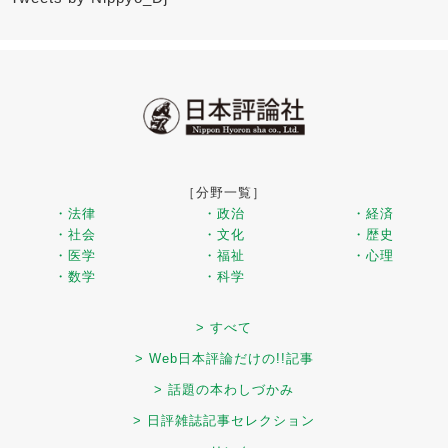
［分野一覧］
・法律
・政治
・経済
・社会
・文化
・歴史
・医学
・福祉
・心理
・数学
・科学
> すべて
> Web日本評論だけの!!記事
> 話題の本わしづかみ
> 日評雑誌記事セレクション