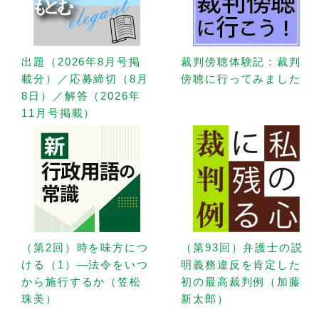
出題（2026年8月号掲
裁判傍聴体験記：裁判
載分）／応募締切（8月
傍聴に行ってみました
8日）／解答（2026年
11月号掲載）
（第2回）時を味方につ
（第93回）弁護士の説
ける（1）—法令をいつ
明義務違反を肯定した
から施行するか（笠松
初の最高裁判例（加藤
珠美）
新太郎）