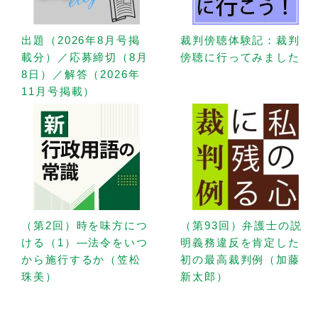
出題（2026年8月号掲
裁判傍聴体験記：裁判
載分）／応募締切（8月
傍聴に行ってみました
8日）／解答（2026年
11月号掲載）
（第2回）時を味方につ
（第93回）弁護士の説
ける（1）—法令をいつ
明義務違反を肯定した
から施行するか（笠松
初の最高裁判例（加藤
珠美）
新太郎）