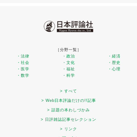
［分野一覧］
・法律
・政治
・経済
・社会
・文化
・歴史
・医学
・福祉
・心理
・数学
・科学
> すべて
> Web日本評論だけの!!記事
> 話題の本わしづかみ
> 日評雑誌記事セレクション
> リンク