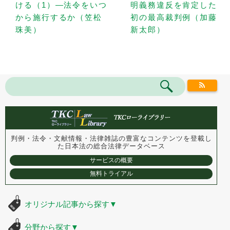
ける（1）—法令をいつ
明義務違反を肯定した
から施行するか（笠松
初の最高裁判例（加藤
珠美）
新太郎）
判例・法令・文献情報・法律雑誌の豊富なコンテンツを登載し
た
日本法の総合法律データベース
サービスの概要
無料トライアル
オリジナル記事から探す
▼
分野から探す
▼