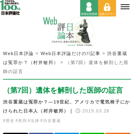
Web日本評論
>
Web日本評論だけの!!記事
>
渋谷重蔵
は冤罪か？（村井敏邦）
>
（第7回）遺体を解剖した医
師の証言
（第7回）遺体を解剖した医師の証言
渋谷重蔵は冤罪か？―19世紀、アメリカで電気椅子にか
けられた日本人（村井敏邦）｜
2019.03.28
#
歴史
#
死刑
#
法律
#
渋谷重蔵