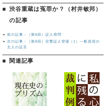
渋谷重蔵は冤罪か？（村井敏邦）
の記事
前の記事：（第6回）証人尋問
次の記事：（第8回）目撃証人登場（1）―船員宿の
主人の証言
関連記事