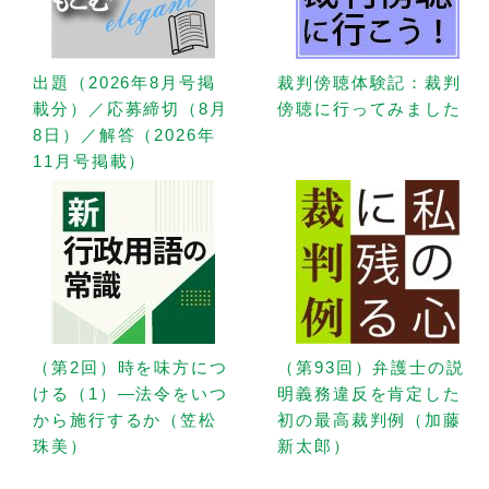
出題（2026年8月号掲
裁判傍聴体験記：裁判
載分）／応募締切（8月
傍聴に行ってみました
8日）／解答（2026年
11月号掲載）
（第2回）時を味方につ
（第93回）弁護士の説
ける（1）—法令をいつ
明義務違反を肯定した
から施行するか（笠松
初の最高裁判例（加藤
珠美）
新太郎）