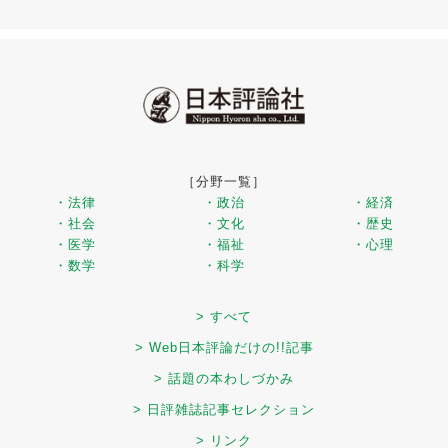
［分野一覧］
・法律
・政治
・経済
・社会
・文化
・歴史
・医学
・福祉
・心理
・数学
・科学
> すべて
> Web日本評論だけの!!記事
> 話題の本わしづかみ
> 日評雑誌記事セレクション
> リンク