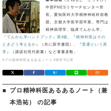
中部PNESリサーチセンター所
長。愛知医科大学精神神経科前教
授。京都大学医学部卒業。専門は
精神病理学、臨床てんかん学。
『てんかん学ハンドブック』第4版
、『
精神科医はその
ときどう考えるか
』（共に医学書院）、『
普通という異
常
』（講談社現代新書）など著書多数。
#
プロ精神科医あるあるノート
#
医学
#
心理
プロ精神科医あるあるノート（兼
本浩祐） の記事