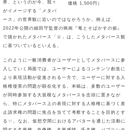
界、というのが今、我々
価格 1,500円）
がイメージする「メタバ
ース」の世界観に近いのではなかろうか。例えば、
2022年公開の細田守監督の映画『竜とそばかすの姫』
で描かれたメタバース「Ｕ」は、こうしたメタバース観
に基づいているといえる。
このように一般消費者がユーザーとしてメタバースに参
入していく局面では、ユーザーによるコンテンツ創造に
より表現活動が促進される一方で、ユーザーに対する人
格権侵害の問題が顕在化する。本稿は、多数のユーザー
が同時参加する大規模なメタバースを念頭に置きなが
ら、特にメタバース上の表現に対する人格権に基づく差
止請求権の問題に焦点を当てて考察することを目的とす
る
。なお、仮想空間におけるアバターを通じた活動に
5)
関する名誉権、肖像権、名誉感情、氏名権、パブリシテ