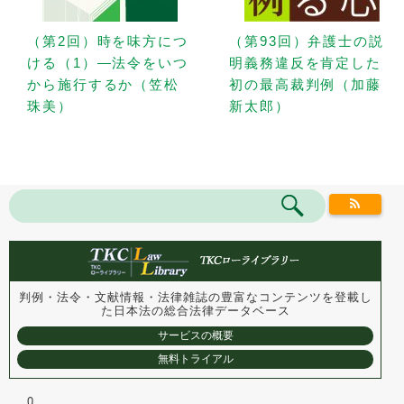
（第2回）時を味方につ
（第93回）弁護士の説
ける（1）—法令をいつ
明義務違反を肯定した
から施行するか（笠松
初の最高裁判例（加藤
珠美）
新太郎）
判例・法令・文献情報・法律雑誌の豊富なコンテンツを登載し
た
日本法の総合法律データベース
サービスの概要
無料トライアル