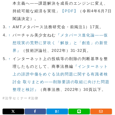
本主義へ――課題解決を成長のエンジンに変え、
持続可能な経済を実現」
【PDF】
（令和4年6月7日
閣議決定）。
3.
↑
AMTメタバース法務研究会・前掲注1）17頁。
4.
↑
バーチャル美少女ねむ
『メタバース進化論――仮
想現実の荒野に芽吹く
「解放」
と
「創造」
の新世
界』
（技術評論社、2022年）31-32頁。
5.
↑
インターネット上の投稿等の削除の判断基準を整
理したものとして、商事法務編
『インターネット
上の誹謗中傷をめぐる法的問題に関する有識者検
討会 取りまとめ――削除要請の取組に向けた問題
整理と検討』
（商事法務、2022年）30頁以下。
#
法学セミナー
#
法律