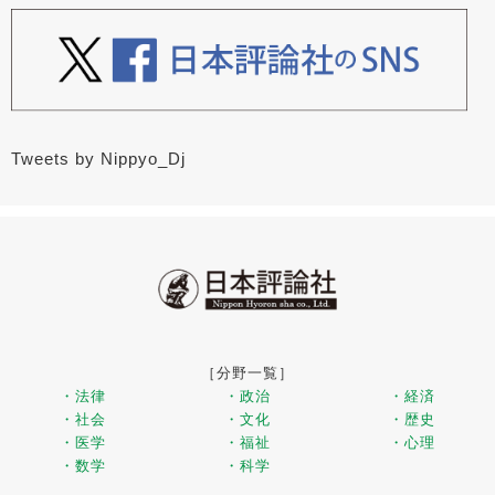
Tweets by Nippyo_Dj
［分野一覧］
・法律
・政治
・経済
・社会
・文化
・歴史
・医学
・福祉
・心理
・数学
・科学