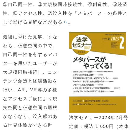
②自己同一性、③大規模同時接続性、④創造性、⑤経済
性、⑥アクセス性、⑦没入性を「メタバース」の条件と
して挙げる見解などがある
。
4)
最後に挙げた見解、すな
わち、仮想空間の中で、
自己同一性を有するアバ
ターを用いたユーザーが
大規模同時接続し、コン
テンツ創造と経済活動を
行い、AR、VR等の多様
なアクセス手段により現
実空間と仮想空間の垣根
がなくなり、没入感のあ
法学セミナー2023年2月号
る世界体験ができる世
定価：税込 1,650円（本体