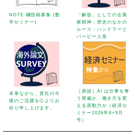
NOTE 欄投稿募集 (数
「解放」としての企業
学セミナー)
家精神：歴史のなかの
ルース・ハンドラーと
バービー人形
［鼎談］AI は仕事を奪
末筆ながら、貴社の今
う脅威か、働き方を変
後のご活躍を心よりお
える原動力か（経済セ
祈り申し上げます。
ミナー2026年8+9月
号）