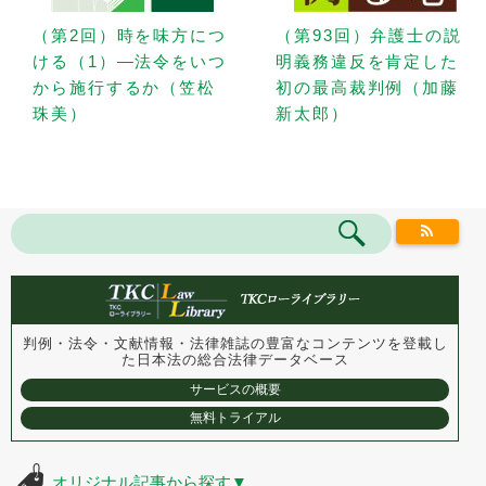
（第2回）時を味方につ
（第93回）弁護士の説
ける（1）—法令をいつ
明義務違反を肯定した
から施行するか（笠松
初の最高裁判例（加藤
珠美）
新太郎）
判例・法令・文献情報・法律雑誌の豊富なコンテンツを登載し
た
日本法の総合法律データベース
サービスの概要
無料トライアル
オリジナル記事から探す
▼