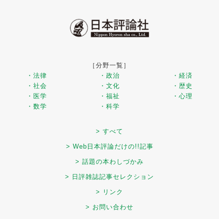
［分野一覧］
・法律
・政治
・経済
・社会
・文化
・歴史
・医学
・福祉
・心理
・数学
・科学
> すべて
> Web日本評論だけの!!記事
> 話題の本わしづかみ
> 日評雑誌記事セレクション
> リンク
> お問い合わせ