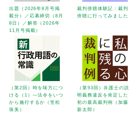
出題（2026年8月号掲
裁判傍聴体験記：裁判
載分）／応募締切（8月
傍聴に行ってみました
8日）／解答（2026年
11月号掲載）
（第2回）時を味方につ
（第93回）弁護士の説
ける（1）—法令をいつ
明義務違反を肯定した
から施行するか（笠松
初の最高裁判例（加藤
珠美）
新太郎）