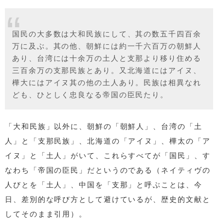
国民の大多数は大和民族にして、其の数五千四百余
万に及ぶ。其の他、朝鮮には約一千六百万の朝鮮人
あり、台湾には十余万の土人と支那より移り住める
三百余万の支那民族とあり。又北海道にはアイヌ、
樺大にはアイヌ其の他の土人あり。民族は相異なれ
ども、ひとしく忠良なる帝国の臣民たり。
「大和民族」以外に、朝鮮の「朝鮮人」、台湾の「土
人」と「支那民族」、北海道の「アイヌ」、樺太の「ア
イヌ」と「土人」がいて、これらすべてが「国民」、す
なわち「帝国の臣民」だというのである（ネイティヴの
人びとを「土人」、中国を「支那」と呼ぶことは、今
日、差別的な呼び方として避けているが、歴史的文献と
してそのまま引用）。