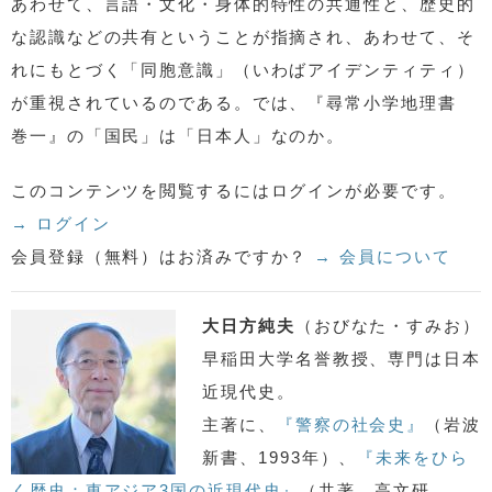
あわせて、言語・文化・身体的特性の共通性と、歴史的
な認識などの共有ということが指摘され、あわせて、そ
れにもとづく「同胞意識」（いわばアイデンティティ）
が重視されているのである。では、『尋常小学地理書
巻一』の「国民」は「日本人」なのか。
このコンテンツを閲覧するにはログインが必要です。
→ ログイン
会員登録（無料）はお済みですか？
→ 会員について
大日方純夫
（おびなた・すみお）
早稲田大学名誉教授、専門は日本
近現代史。
主著に、
『警察の社会史』
（岩波
新書、1993年）、
『未来をひら
く歴史：東アジア3国の近現代史』
（共著、高文研、