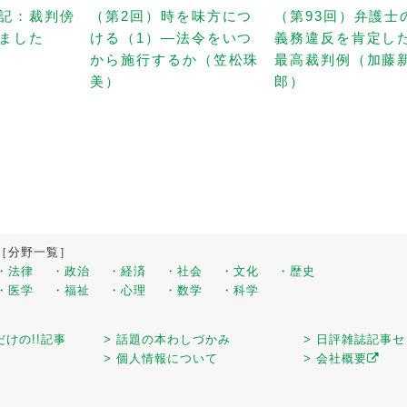
記：裁判傍
（第2回）時を味方につ
（第93回）弁護士
ました
ける（1）—法令をいつ
義務違反を肯定し
から施行するか（笠松珠
最高裁判例（加藤
美）
郎）
［分野一覧］
・法律
・政治
・経済
・社会
・文化
・歴史
・医学
・福祉
・心理
・数学
・科学
だけの!!記事
> 話題の本わしづかみ
> 日評雑誌記事
> 個人情報について
> 会社概要