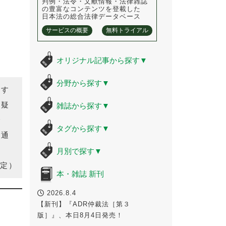
判例・法令・文献情報・法律雑誌
の豊富なコンテンツを登載した
日本法の総合法律データベース
サービスの概要
無料トライアル
オリジナル記事から探す
▼
分野から探す
▼
くす
は疑
雑誌から探す
▼
で
タグから探す
▼
見通
月別で探す
▼
定）
本・雑誌 新刊
2026.8.4
【新刊】『ADR仲裁法［第３
版］』、本日8月4日発売！