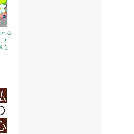
られる
こと
尊心