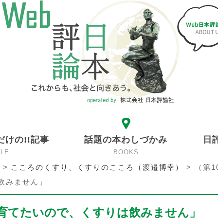
だけの!!記事
話題の本わしづかみ
日
CLE
BOOKS
>
こころのくすり、くすりのこころ（渡邉博幸）
>
（第1
飲みません」
で育てたいので、くすりは飲みません」