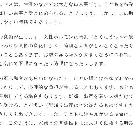
ロセスは、生涯のなかでの大きな出来事です。子どもを待
ばしい吉事と受け止められることでしょう。しかし、この
しやすい時期でもあります。
な変動が生じます。女性ホルモンは情動（とくにうつや不
つわりや食欲の変化により、適切な栄養がとれなくなった
うこともあります。お腹の赤ちゃんが大きくなるにつれて
も乱れて不眠になったり過眠になったりします。
の不協和音があらわになったり、ひどい場合は妊娠がわか
ったりして、心理的な負担が生じることもあります。もと
再燃してくる場合もあります。妊娠・出産を若い夫婦だけ
を受けることが多い（里帰り出産はその最たるものです）
うしても出てきます。また、子どもに姉や兄がいる場合は
す。このように、家族との関係性もまた大きく動揺する時