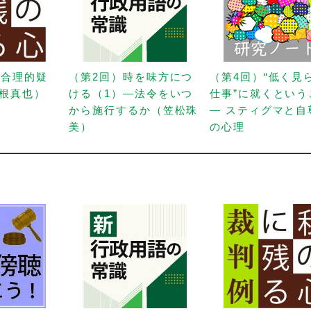
「合理的疑
（第2回）時を味方につ
（第4回）“低く見
根真也）
ける（1）—法令をいつ
仕事”に就くという
から施行するか（笠松珠
— スティグマと自
美）
の心理