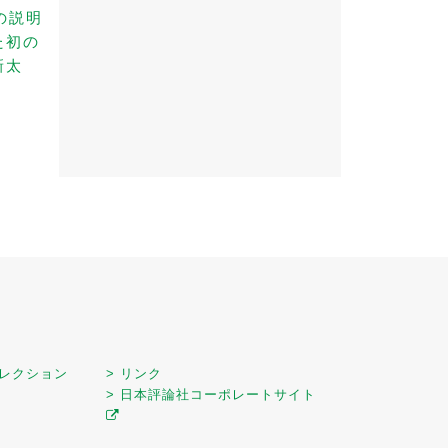
の説明
た初の
新太
セレクション
> リンク
> 日本評論社コーポレートサイト