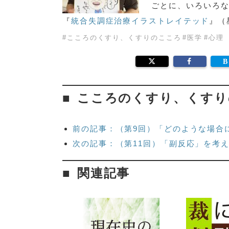
ごとに、いろいろ
『
統合失調症治療イラストレイテッド
』（
#
こころのくすり、くすりのこころ
#
医学
#
心理
こころのくすり、くすり
前の記事：（第9回）「どのような場合
次の記事：（第11回）「副反応」を考
関連記事