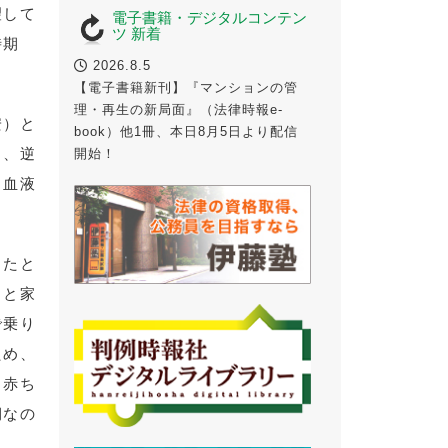
望して
電子書籍・デジタルコンテン
ツ 新着
時期
2026.8.5
【電子書籍新刊】『マンションの管
理・再生の新局面』（法律時報e-
安）と
book）他1冊、本日8月5日より配信
り、逆
開始！
、血液
ったと
もと家
で乗り
ため、
、赤ち
期なの